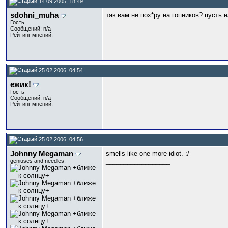
14.09.2005, 18:49
sdohni_muha
так вам не пох*ру на гопников? пусть н
Гость
Сообщений: n/a
Рейтинг мнений:
25.02.2006, 04:54
ежик!
Гость
Сообщений: n/a
Рейтинг мнений:
25.02.2006, 04:56
Johnny Megaman
smells like one more idiot. :/
__________________
geniuses and needles.