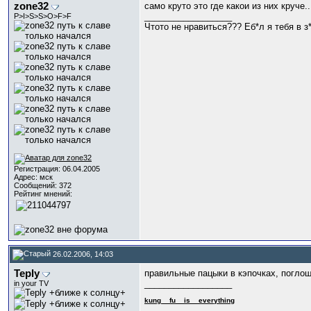
zone32
само круто это где какои из них круче.
__________________
P>I>S>S>O>F>F
Чтото не нравиться??? Еб*л я тебя в з
Регистрация: 06.04.2005
Адрес: мск
Сообщений: 372
Рейтинг мнений:
26.02.2006, 14:03
Teply
правильные пацыки в кэпочках, погл
__________________
in your TV
kung_
_fu_
_is_
_everything