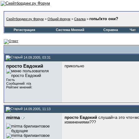
гопы!кто они?
Скейтбординг.ру Форум
>
Общий форум
>
Свалка
>
Регистрация
Система Мнений
Справка
Чат
14.09.2005, 03:31
просто Евдокий
прикольно
Гость
Сообщений: n/a
Рейтинг мнений:
14.09.2005, 11:13
mirma
просто Евдокий
слушай=а это что=мо
изминениями???
.