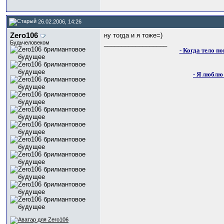
26.02.2006, 14:26
Zero106
ну тогда и я тоже=)
__________________
Будьчеловеком
- Когда тело п
- Я люблю 