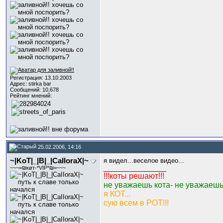
Регистрация: 13.10.2003
Адрес: stirka bar
Сообщений: 10,678
Рейтинг мнений:
25.02.2006, 14:16
~|KoT|_|B|_|CaIIoraX|~
я видел...веселое видео...
__________________
~~~=₪кøт-*VIP*₪=~~~
!!!коты решают!!!
не уважаешь кота- не уважаешь 
я КОТ...
сую всем в РОТ!!!