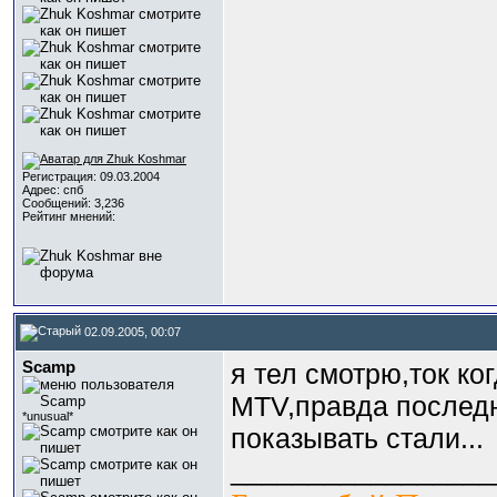
Регистрация: 09.03.2004
Адрес: спб
Сообщений: 3,236
Рейтинг мнений:
02.09.2005, 00:07
Scamp
я тел смотрю,ток ко
MTV,правда последн
*unusual*
показывать стали...
_________________