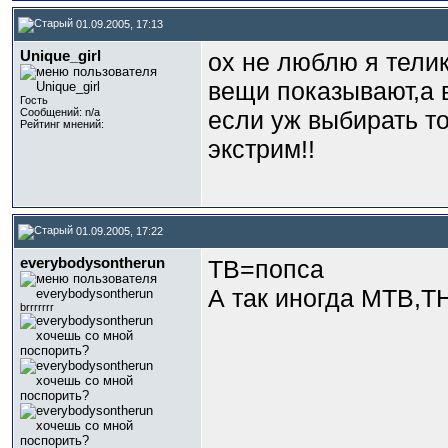
01.09.2005, 17:13
Unique_girl
ох не люблю я тели
вещи показывают,а в
Гость
Сообщений: n/a
если уж выбирать то
Рейтинг мнений:
экстрим!!
01.09.2005, 17:22
everybodysontherun
ТВ=попса
А так иногда МТВ,Т
brrrrrrr