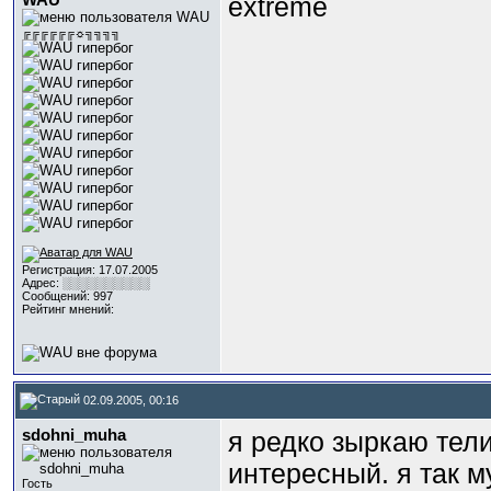
WAU
extreme
╔╔╔╔╔╔☼╗╗╗╗
Регистрация: 17.07.2005
Адрес: ░░░░░░░░░░
Сообщений: 997
Рейтинг мнений:
02.09.2005, 00:16
sdohni_muha
я редко зыркаю тел
интересный. я так 
Гость