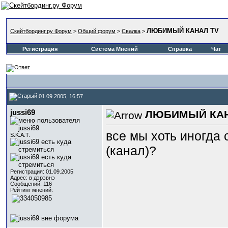
ЛЮБИМЫЙ КАНАЛ TV
Скейтбординг.ру Форум
>
Общий форум
>
Свалка
>
Регистрация
Система Мнений
Справка
Чат
01.09.2005, 16:57
jussi69
ЛЮБИМЫЙ КАН
все мы хоть иногда 
S.K.A.T.
(канал)?
Регистрация: 01.09.2005
Адрес: в дэрэвнэ
Сообщений: 116
Рейтинг мнений: