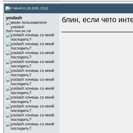
01.09.2005, 23:02
yoslash
блин, если чето инт
_________________
that's how we roll