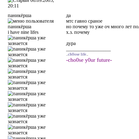
06.09.2005,
20:11
паникёрша
да
мтс гавно сраное
но почему то уже оч много лет п
i have nine lifes
х.з. почему
дура
__________________
..
ch0ose life
..
-cho0se y0ur future-