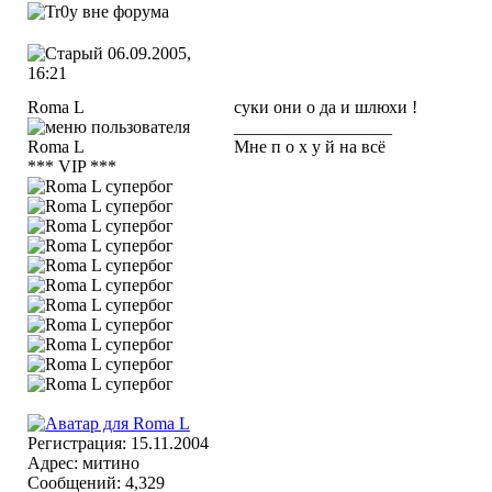
06.09.2005,
16:21
Roma L
суки они о да и шлюхи !
__________________
Мне п о х у й на всё
*** VIP ***
Регистрация: 15.11.2004
Адрес: митино
Сообщений: 4,329