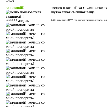
14:51
заливной!!
звонок платный ха хахаха хахахаха
шутка такая смешная ваще
__________________
******модель
ТАЯ, сука мне ПО*** что ты там уходишь куда-то. Иди 