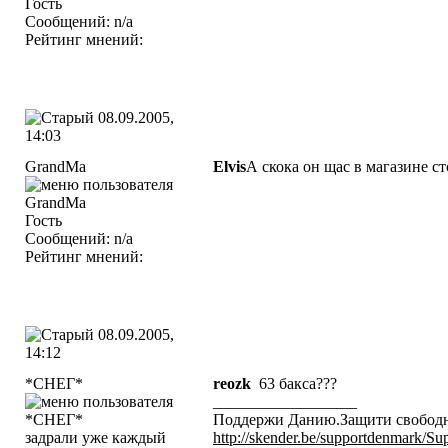
Гость
Сообщений: n/a
Рейтинг мнений:
08.09.2005,
14:03
GrandMa
Elvis
А скока он щас в магазине ст
Гость
Сообщений: n/a
Рейтинг мнений:
08.09.2005,
14:12
*СНЕГ*
reozk
63 бакса???
__________________
Поддержи Данию.Защити свобод
задрали уже каждый
http://skender.be/supportdenmark/S