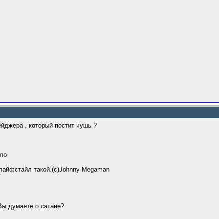
нейджера , который постит чушь ?
ело
лайфстайл такой.(c)Johnny Megaman
Т
 Вы думаете о сатане?