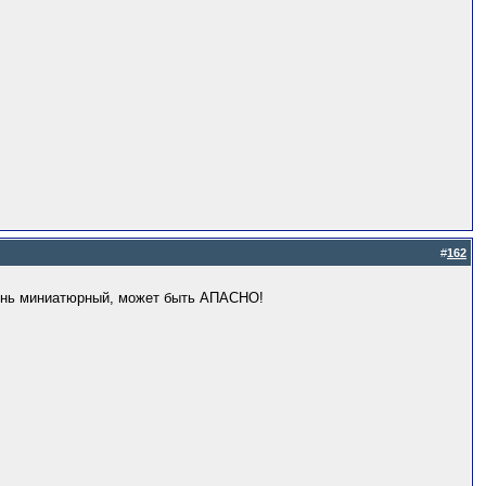
#
162
арень миниатюрный, может быть АПАСНО!