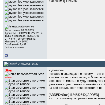
с асобым цынизмам...
Регистрация: 03.06.2005
Адрес: MOSCOW CITYYYYY - я
жыву в масквеее, MOSCOW
CITYYYY - встретимся на
Маякеее RUN DMC
Сообщений: 2,492
Рейтинг мнений:
24.08.2005, 16:22
Stan
2 джейсон
нетслов я защищаю не потому что я его
в моём посте логики гораздо больше че
admin
свой пост я меять не буду потому что
уважение к участникам повлечёт за с
на всё остальное я тебе ответил в пс
[ADDED=Stan]1124882540[/ADDED]
и к стати почему ты решил что ты имее