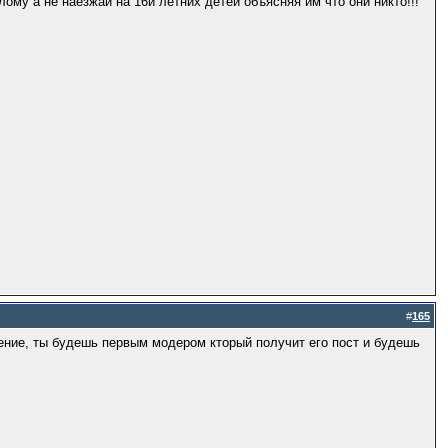
лому а не наезжай на 16и летних детей объясняя им что они никто!!!
#
165
ошение, ты будешь первым модером кторый получит его пост и будешь