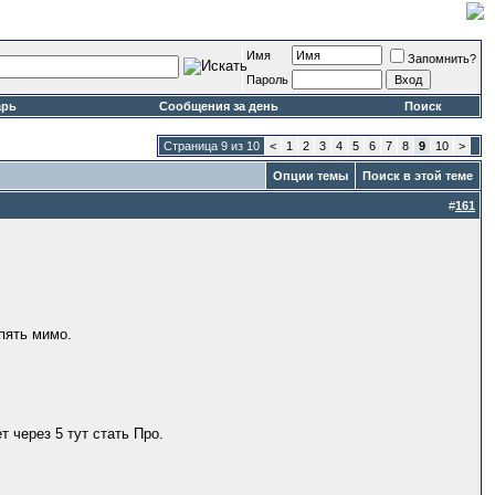
Имя
Запомнить?
Пароль
арь
Сообщения за день
Поиск
Страница 9 из 10
<
1
2
3
4
5
6
7
8
9
10
>
Опции темы
Поиск в этой теме
#
161
опять мимо.
 через 5 тут стать Про.