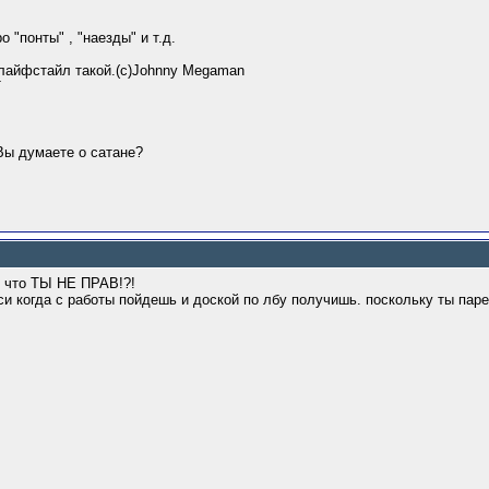
о "понты" , "наезды" и т.д.
лайфстайл такой.(c)Johnny Megaman
Т
 Вы думаете о сатане?
, что ТЫ НЕ ПРАВ!?!
си когда с работы пойдешь и доской по лбу получишь. поскольку ты п