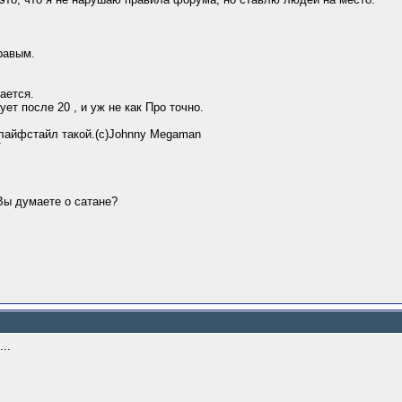
правым.
тается.
ует после 20 , и уж не как Про точно.
лайфстайл такой.(c)Johnny Megaman
Т
 Вы думаете о сатане?
..