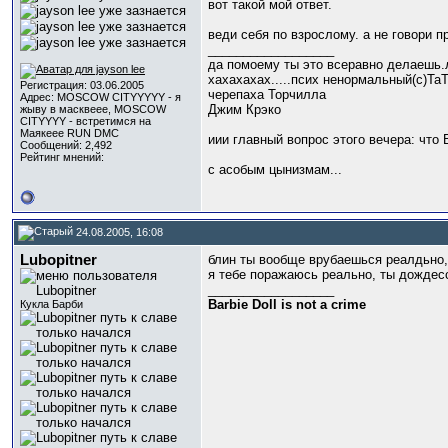
вот такой мой ответ.
веди себя по взрослому. а не говори пр
__________________
да помоему ты это всеравно делаешь.
хахахахах.....псих ненормальный(с)Та
Регистрация: 03.06.2005
черепаха Торчилла
Адрес: MOSCOW CITYYYYY - я
Джим Крэко
жыву в масквеее, MOSCOW
CITYYYY - встретимся на
Маякеее RUN DMC
иии главный вопрос этого вечера: что
Сообщений: 2,492
Рейтинг мнений:
с асобым цынизмам...
24.08.2005, 16:08
Lubopitner
блин ты вообще врубаешься реалдьно
я тебе поражаюсь реально, ты дождес
__________________
Barbie Doll is not a crime
Кукла Барби