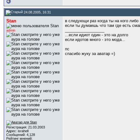
24.08.2005, 16:31
Stan
в следующи раз когда ты на кого либ
если ты думаешь что там где есть смай
__________________
admin
...если идиот один - это на долго
если идотов много - это мода...
пс
спасибо жуку за аватар =)
Регистрация: 21.03.2003
Адрес: israhell
Сообщений: 4,128
Рейтинг мнений: