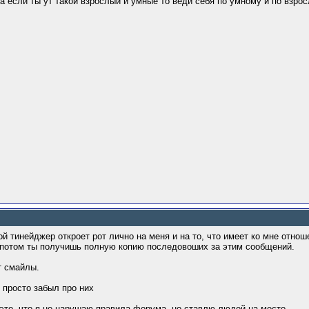
,а если ты ут такой взрослый и умные то веди себя по умному и по взрос
ной тинейджер откроет рот лично на меня и на то, что имеет ко мне отн
е потом ты получишь полную копию последовоших за этим сообщений.
т смайлы.
в просто забыл про них
 это, что я не нарушаю правила форума, но ставлю людей на место.