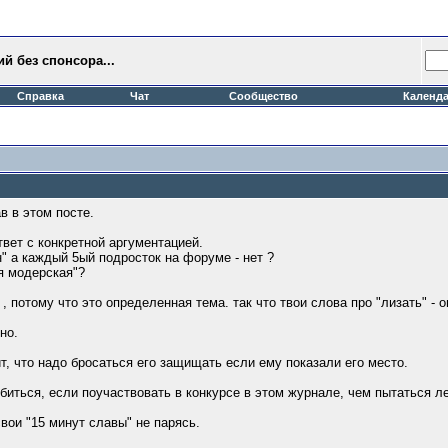
й без спонсора...
Справка
Чат
Сообщество
Календ
в в этом посте.
твет с конкретной аргументацией.
" а каждый 5ый подросток на форуме - нет ?
ая модерская"?
, потому что это определенная тема. так что твои слова про "лизать" - 
но.
т, что надо бросаться его защищать если ему показали его место.
иться, если поучаствовать в конкурсе в этом журнале, чем пытаться лет
вои "15 минут славы" не парясь.