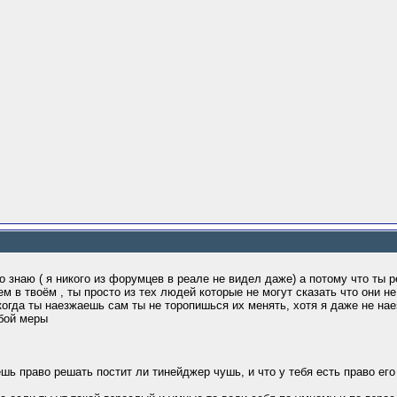
 знаю ( я никого из форумцев в реале не видел даже) а потому что ты р
м в твоём , ты просто из тех людей которые не могут сказать что они н
 когда ты наезжаешь сам ты не торопишься их менять, хотя я даже не на
обой меры
шь право решать постит ли тинейджер чушь, и что у тебя есть право его