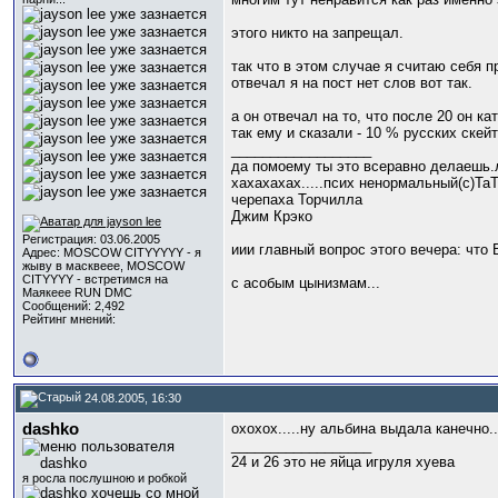
этого никто на запрещал.
так что в этом случае я считаю себя 
отвечал я на пост нет слов вот так.
а он отвечал на то, что после 20 он ка
так ему и сказали - 10 % русских скейт
__________________
да помоему ты это всеравно делаешь.
хахахахах.....псих ненормальный(с)Та
черепаха Торчилла
Джим Крэко
Регистрация: 03.06.2005
иии главный вопрос этого вечера: что
Адрес: MOSCOW CITYYYYY - я
жыву в масквеее, MOSCOW
CITYYYY - встретимся на
с асобым цынизмам...
Маякеее RUN DMC
Сообщений: 2,492
Рейтинг мнений:
24.08.2005, 16:30
dashko
охохох.....ну альбина выдала канечно...
__________________
24 и 26 это не яйца игруля хуева
я росла послушною и робкой