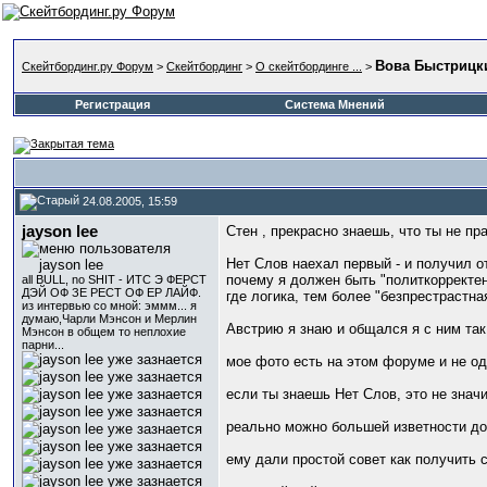
Вова Быстрицки
Скейтбординг.ру Форум
>
Скейтбординг
>
О скейтбординге ...
>
Регистрация
Система Мнений
24.08.2005, 15:59
jayson lee
Стен , прекрасно знаешь, что ты не пра
Нет Слов наехал первый - и получил о
почему я должен быть "политкорректен
all BULL, no SHIT - ИТС Э ФЕРСТ
ДЭЙ ОФ ЗЕ РЕСТ ОФ ЕР ЛАЙФ.
где логика, тем более "безпрестрастн
из интервью со мной: эммм... я
думаю,Чарли Мэнсон и Мерлин
Австрию я знаю и общался я с ним так 
Мэнсон в общем то неплохие
парни...
мое фото есть на этом форуме и не од
если ты знаешь Нет Слов, это не значи
реально можно большей изветности доб
ему дали простой совет как получить с