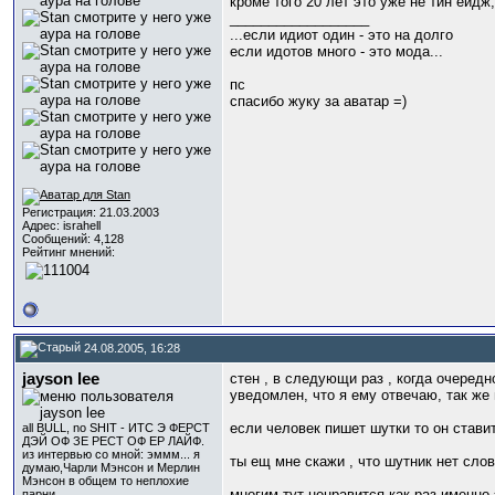
кроме того 20 лет это уже не тин ейдж
__________________
...если идиот один - это на долго
если идотов много - это мода...
пс
спасибо жуку за аватар =)
Регистрация: 21.03.2003
Адрес: israhell
Сообщений: 4,128
Рейтинг мнений:
24.08.2005, 16:28
jayson lee
стен , в следующи раз , когда очеред
уведомлен, что я ему отвечаю, так ж
если человек пишет шутки то он стави
all BULL, no SHIT - ИТС Э ФЕРСТ
ДЭЙ ОФ ЗЕ РЕСТ ОФ ЕР ЛАЙФ.
из интервью со мной: эммм... я
ты ещ мне скажи , что шутник нет сло
думаю,Чарли Мэнсон и Мерлин
Мэнсон в общем то неплохие
многим тут ненравится как раз именно
парни...