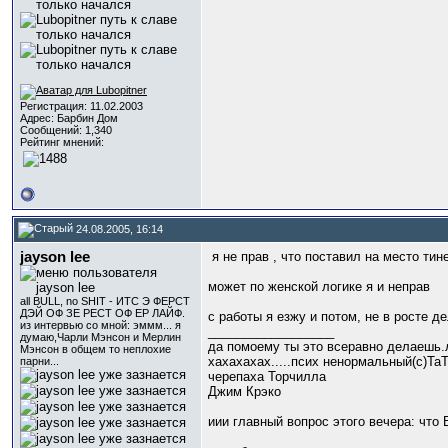
Регистрация: 11.02.2003
Адрес: Барбин Дом
Сообщений: 1,340
Рейтинг мнений:
24.08.2005, 16:14
jayson lee
я не прав , что поставил на место ти
может по женской логике я и неправ
all BULL, no SHIT - ИТС Э ФЕРСТ
ДЭЙ ОФ ЗЕ РЕСТ ОФ ЕР ЛАЙФ.
с работы я езжу и потом, не в росте д
из интервью со мной: эммм... я
__________________
думаю,Чарли Мэнсон и Мерлин
да помоему ты это всеравно делаешь.
Мэнсон в общем то неплохие
хахахахах.....псих ненормальный(с)Та
парни...
черепаха Торчилла
Джим Крэко
иии главный вопрос этого вечера: что