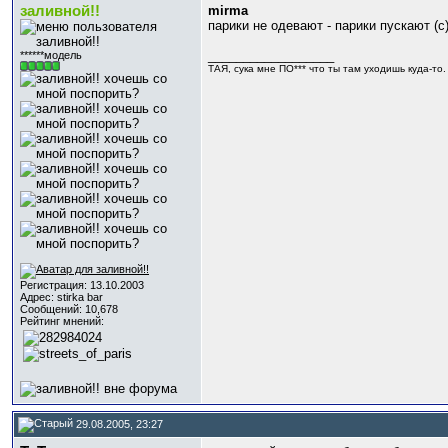
заливной!!
mirma
парики не одевают - парики пускают (с)
__________________
******модель
ТАЯ, сука мне ПО*** что ты там уходишь куда-то. И
Регистрация: 13.10.2003
Адрес: stirka bar
Сообщений: 10,678
Рейтинг мнений:
29.08.2005, 23:27