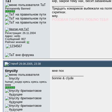
ТаТ
кир, закрой тему нах, бесит.забанены
__________________
Тридцать комариков выбежали на поля
Permanently Banned
скрипках.
мяу.
РОЗОВАЯ ПАНТЕРА ЛЮБЛЮ ТЕБЯ
Регистрация: 26.11.2004
Адрес: небо
Сообщений: 807
Рейтинг мнений:
62
29.08.2005, 23:38
tinycity
мне пох
__________________
bonnie & clyde
human_коцер хрясь хрясь хрясь
ммм