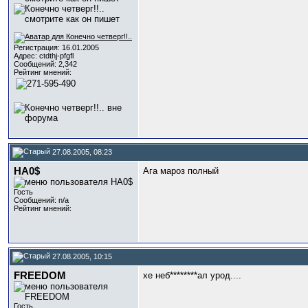
Регистрация: 16.01.2005
Адрес: ctdthj-pfgfl
Сообщений: 2,342
Рейтинг мнений:
27.08.2005, 08:23
HA0$
Ага мароз полный
Гость
Сообщений: n/a
Рейтинг мнений:
27.08.2005, 10:15
FREEDOM
хе неб********ал урод....
Гость