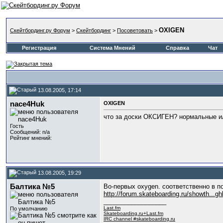
OXIGEN
Скейтбординг.ру Форум
>
Скейтбординг
>
Посоветовать
>
Регистрация
Система Мнений
Справка
Чат
13.08.2005, 17:14
nace4Huk
OXIGEN
что за доски ОКСИГЕН? нормальные ил
Гость
Сообщений: n/a
Рейтинг мнений:
13.08.2005, 19:29
Балтика №5
Во-первых oxygen. соответственно в по
http://forum.skateboarding.ru/showth...g
__________________
Last.fm
По умолчанию
Skateboarding.ru+Last.fm
IRC channel #skateboarding.ru