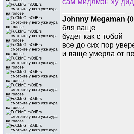
сам мидлмэн ху дид
_______________
Johnny Megaman (04
бля ваще
будет как с тобой
все до сих пор увер
и ваще умерла от п