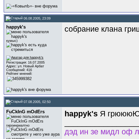
06.08.2005, 23:09
happyk's
собрание клана гриш
кумыс)
Регистрация: 16.07.2005
Адрес: ул. Новый Арбат
Сообщений: 416
Рейтинг мнений:
07.08.2005, 02:50
FuCkInG mOdErs
happyk's
Я грюююЮ
_________________
гироинриалтно
дэд ин зе мидл оф л