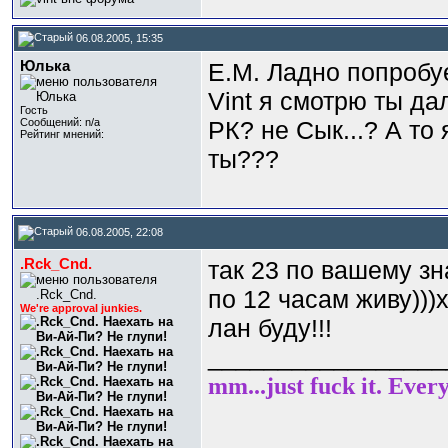
06.08.2005, 15:35
Юлька
Е.М. Ладно попробуе
Vint я смотрю ты да
Гость
Сообщений: n/a
РК? не Сык...? А то
Рейтинг мнений:
ты???
06.08.2005, 22:08
.Rck_Cnd.
так 23 по вашему зна
по 12 часам живу)))
We're approval junkies.
лан буду!!!
_________________
mm...just fuck it. Ever