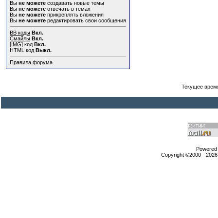
Вы
не можете
создавать новые темы
Вы
не можете
отвечать в темах
Вы
не можете
прикреплять вложения
Вы
не можете
редактировать свои сообщения
BB коды
Вкл.
Смайлы
Вкл.
[IMG]
код
Вкл.
HTML код
Выкл.
Правила форума
Текущее врем
Powered b
Copyright ©2000 - 2026,