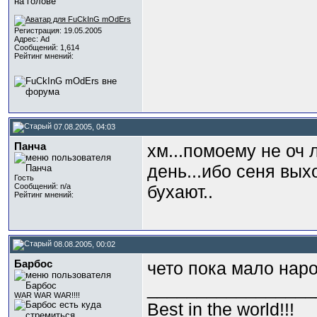
Регистрация: 19.05.2005
Адрес: Ad
Сообщений: 1,614
Рейтинг мнений:
07.08.2005, 04:03
Панча
хм...помоему не оч 
день...ибо сеня вых
Гость
Сообщений: n/a
бухают..
Рейтинг мнений:
08.08.2005, 00:02
Барбос
чето пока мало наро
_________________
WAR WAR WAR!!!!
Best in the world!!!