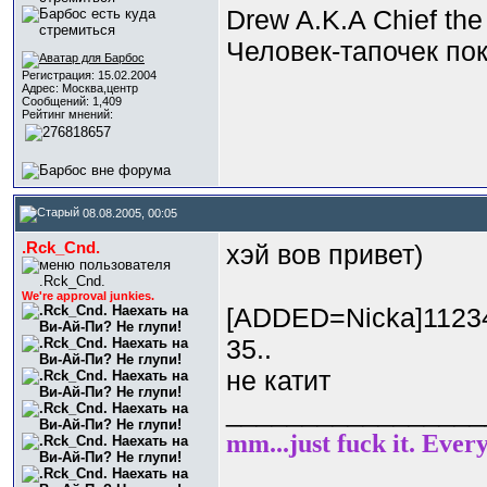
Drew A.K.A Chief the 
Человек-тапочек пок
Регистрация: 15.02.2004
Адрес: Москва,центр
Сообщений: 1,409
Рейтинг мнений:
08.08.2005, 00:05
.Rck_Cnd.
хэй вов привет
)
We're approval junkies.
[ADDED=Nicka]1123
35..
не катит
_________________
mm...just fuck it. Ever