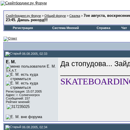
7ое августа, воскресение
Скейтбординг.ру Форум
>
Общий форум
>
Свалка
>
23:45. Даешь рекорд!!!
Регистрация
Система Мнений
Справка
Чат
06.08.2005, 02:33
E. M.
Да стопудова... Зайд
_________________
S.K.A.T.
SKATEBOARDING
Регистрация: 15.07.2005
Адрес: г. Солнечногрск
Сообщений: 157
Рейтинг мнений:
06.08.2005, 02:34