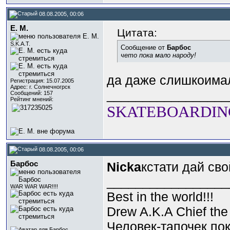
08.08.2005, 00:06
E. M.
Цитата:
S.K.A.T.
Сообщение от
Барбос
чето пока мало народу!
да даже слишкоимало
Регистрация: 15.07.2005
Адрес: г. Солнечногрск
_________________
Сообщений: 157
Рейтинг мнений:
SKATEBOARDING
08.08.2005, 00:06
Барбос
Nicka
кстати дай сво
_________________
WAR WAR WAR!!!!
Best in the world!!!
Drew A.K.A Chief the 
Человек-тапочек пок