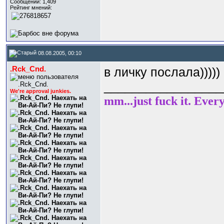
Сообщений: 1,409
Рейтинг мнений:
08.08.2005, 00:10
.Rck_Cnd.
в личку послала)))))
_________________
We're approval junkies.
mm...just fuck it. Ever