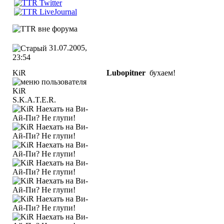
31.07.2005,
23:54
KiR
Lubopitner
бухаем!
S.K.A.T.E.R.