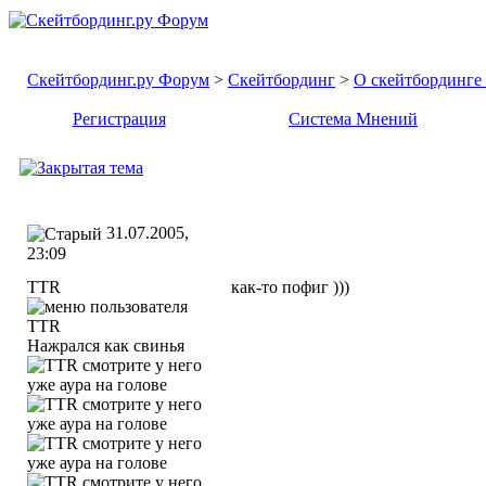
Скейтбординг.ру Форум
>
Скейтбординг
>
О скейтбординге .
Регистрация
Система Мнений
31.07.2005,
23:09
TTR
как-то пофиг )))
Нажрался как свинья