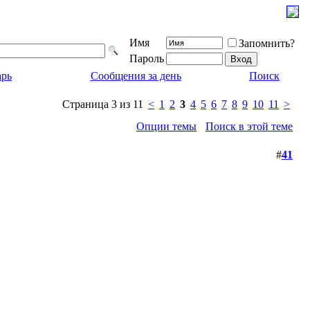
Имя
Запомнить?
Пароль
арь
Сообщения за день
Поиск
Страница 3 из 11
<
1
2
3
4
5
6
7
8
9
10
11
>
Опции темы
Поиск в этой теме
#
41