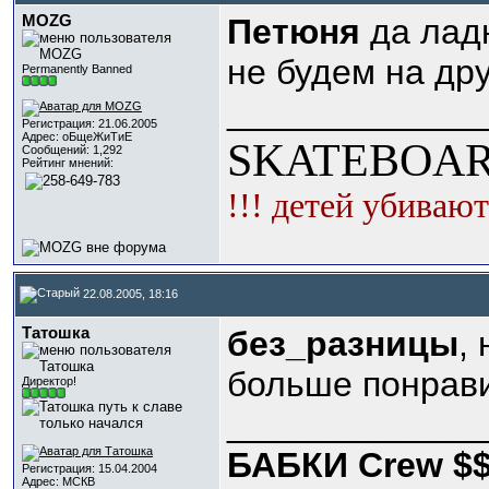
MOZG
Петюня
да лад
не будем на дру
Permanently Banned
_____________
Регистрация: 21.06.2005
Адрес: оБщеЖиТиЕ
SKATEBOAR
Сообщений: 1,292
Рейтинг мнений:
!!! детей убивают
22.08.2005, 18:16
Татошка
без_разницы
,
больше понрав
Директор!
_____________
БАБКИ Crew $
Регистрация: 15.04.2004
Адрес: МСКВ