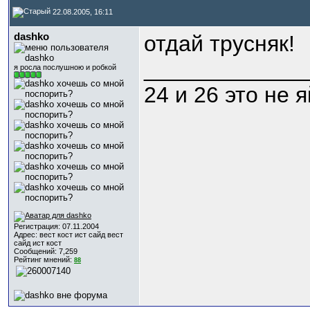
22.08.2005, 16:11
dashko
отдай трусняк!
_____________
я росла послушною и робкой
24 и 26 это не 
Регистрация: 07.11.2004
Адрес: вест кост ист сайд вест
сайд ист кост
Сообщений: 7,259
Рейтинг мнений:
88