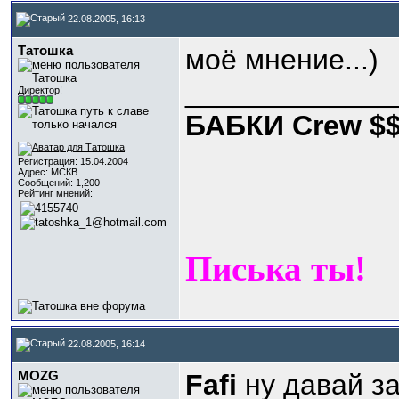
22.08.2005, 16:13
Татошка
моё мнение...)
_____________
Директор!
БАБКИ Crew $
Регистрация: 15.04.2004
Адрес: МСКВ
Сообщений: 1,200
Рейтинг мнений:
Писька ты!
22.08.2005, 16:14
MOZG
Fafi
ну давай за