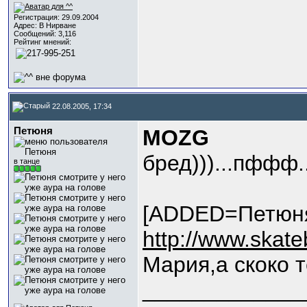
Регистрация: 29.09.2004
Адрес: В Нирване
Сообщений: 3,116
Рейтинг мнений:
22.08.2005, 17:34
Петюня
MOZG
бред)))...пффф.
в танце
[ADDED=Петюня
http://www.skate
Мария,а скоко 
_____________