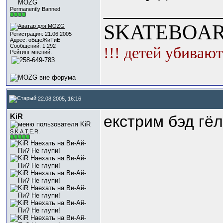
_____________
Permanently Banned
SKATEBOAR
Регистрация: 21.06.2005
Адрес: оБщеЖиТиЕ
Сообщений: 1,292
!!! детей убивают
Рейтинг мнений:
22.08.2005, 16:16
KiR
екстрим бэд гё
S.K.A.T.E.R.