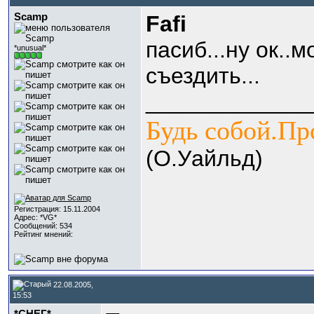
Scamp
Fafi
пасиб...ну ок..
*unusual*
съездить...
_____________
Будь собой.Пр
(О.Уайльд)
Регистрация: 15.11.2004
Адрес: *VG*
Сообщений: 534
Рейтинг мнений:
22.08.2005,
15:53