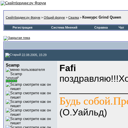
Конкурс Grind Queen
Скейтбординг.ру Форум
>
Общий форум
>
Свалка
>
Регистрация
Система Мнений
Справка
Чат
22.08.2005, 15:29
Scamp
Fafi
поздравляю!!!
*unusual*
_____________
Будь собой.Пр
(О.Уайльд)