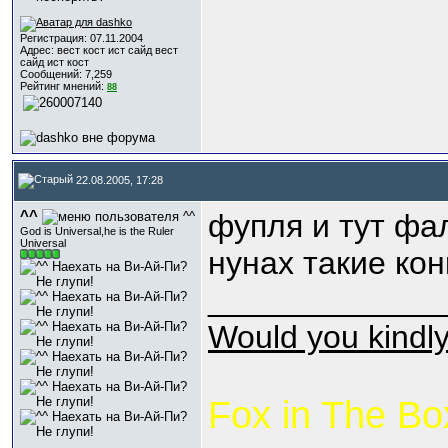
Регистрация: 07.11.2004
Адрес: вест кост ист сайд вест
сайд ист кост
Сообщений: 7,259
Рейтинг мнений:
88
22.08.2005, 17:28
^^
фупля и тут фа
God is Universal,he is the Ruler
Universal
нунах такие кон
_____________
Would you kindl
Fox in The Bo