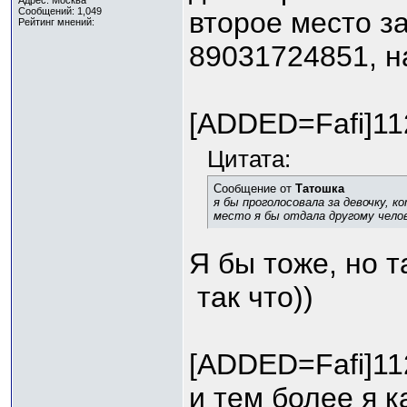
Адрес: Москва
Сообщений: 1,049
второе место за
Рейтинг мнений:
89031724851, н
[ADDED=Fafi]1
Цитата:
Сообщение от
Татошка
я бы проголосовала за девочку, к
место я бы отдала другому челове
Я бы тоже, но т
так что))
[ADDED=Fafi]1
и тем более я к