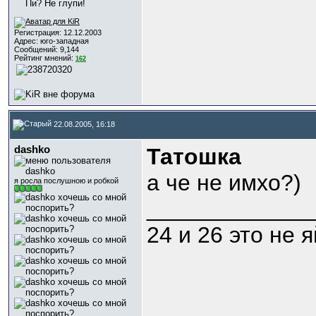
Регистрация: 12.12.2003
Адрес: юго-западная
Сообщений: 9,144
Рейтинг мнений:
162
22.08.2005, 16:18
dashko
Татошка
а че не имхо?)
я росла послушною и робкой
_____________
24 и 26 это не 