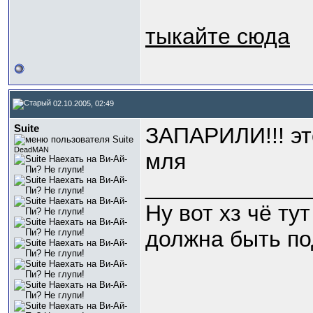
тыкайте сюда
02.10.2005, 02:49
Suite
ЗАПАРИЛИ!!! эт
DeadMAN
мля
_____________
Ну вот хз чё ту
должна быть по