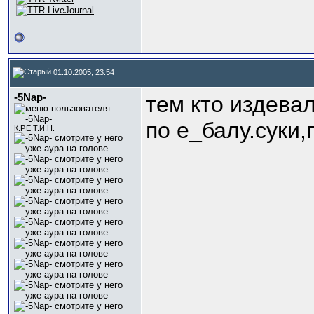
01.10.2005, 23:54
-5Nap-
тем кто издева
по е_балу.суки
К.Р.Е.Т.И.Н.