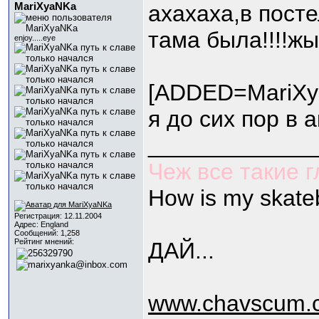
МariXyaNKa
ахахаха,в посте
тама была!!!!ж
enjoy.....eye
[ADDED=МariXy
я до сих пор в а
_____________
Чеж все такие 
How is my skate
Регистрация: 12.11.2004
Адрес: England
Сообщений: 1,258
Рейтинг мнений:
ДАЙ...
www.chavscum.c