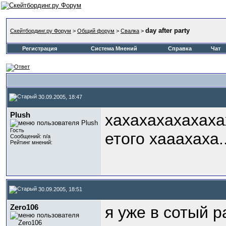
day after party
Скейтбординг.ру Форум
>
Общий форум
>
Свалка
>
Регистрация
Система Мнений
Справка
Чат
30.09.2005, 18:47
Plush
хахахахахахаха
Гость
етого хааахаха......
Сообщений: n/a
Рейтинг мнений:
30.09.2005, 18:51
Zero106
я уже в сотый р