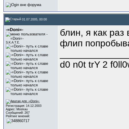
01.07.2005, 00:00
-=Doni=-
блин, я как раз
флип попробыва
S.K.A.T.E.
_____________
d0 n0t trY 2 f0
Регистрация: 14.12.2003
Адрес: Moskau
Сообщений: 267
Рейтинг мнений: