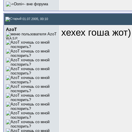
01.07.2005, 00:10
AzoT
хехех гоша жот)
W.A.S.P.