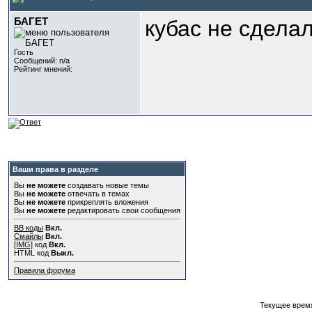
БАГЕТ
кубас не сдела
Гость
Сообщений: n/a
Рейтинг мнений:
Ваши права в разделе
Вы
не можете
создавать новые темы
Вы
не можете
отвечать в темах
Вы
не можете
прикреплять вложения
Вы
не можете
редактировать свои сообщения
BB коды
Вкл.
Смайлы
Вкл.
[IMG]
код
Вкл.
HTML код
Выкл.
Правила форума
Текущее врем