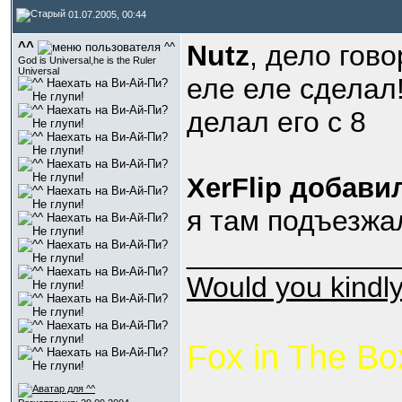
01.07.2005, 00:44
^^
Nutz
, дело гов
God is Universal,he is the Ruler
Universal
еле еле сделал!
делал его с 8
XerFlip добави
я там подъезжа
_____________
Would you kindl
Fox in The Bo