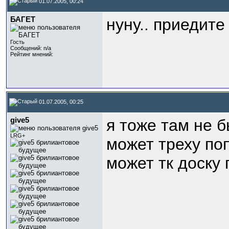
01.07.2005, 00:24
БАГЕТ
нуну.. приедите
Гость
Сообщений: n/a
Рейтинг мнений:
01.07.2005, 00:25
give5
я тоже там не 
LRG+
может треху по
может тк доску п