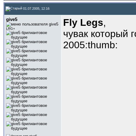
01.07.2005, 12:16
give5
Fly Legs
,
LRG+
чувак который г
2005:thumb: