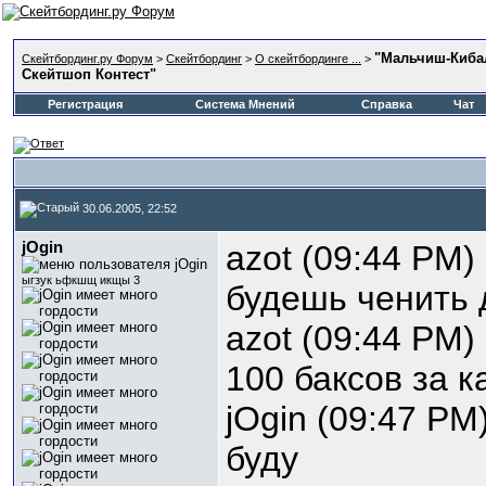
"Мальчиш-Киб
Скейтбординг.ру Форум
>
Скейтбординг
>
О скейтбординге ...
>
Скейтшоп Контест"
Регистрация
Система Мнений
Справка
Чат
30.06.2005, 22:52
jOgin
azot (09:44 PM) 
ыгзук ьфкшщ икщы 3
будешь ченить 
azot (09:44 PM) 
100 баксов за 
jOgin (09:47 PM)
буду