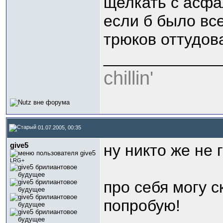
щелкать с асфа
если б было все
трюков оттудова
_____________
chillin'
01.07.2005, 00:35
give5
ну никто же не 
LRG+
про себя могу
попробую!