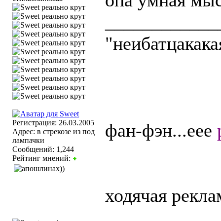
опа умная мысл
____________
"неибатцакака
Регистрация: 26.03.2005
фан-фэн...еее
Адрес: в стрекозе из под
лампачки
Сообщений: 1,244
Рейтинг мнений:
ходячая реклам