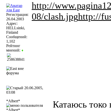
http://www.pagina12
08/clash.jpg
http://f
Регистрация:
26.04.2003
Адрес:
HELLsinki,
Finland
Сообщений:
1,102
Рейтинг
мнений:
20.06.2005,
03:08
*Albert*
Катаюсь токо 