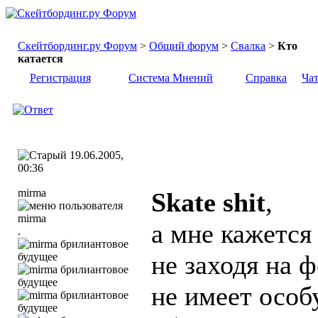
Скейтбординг.ру Форум
>
Общий форум
>
Свалка
>
Кто
катается
Регистрация
Система Мнений
Справка
Ча
19.06.2005,
00:36
mirma
Skate shit
,
а мне кажется
.
не заходя на 
не имеет особ