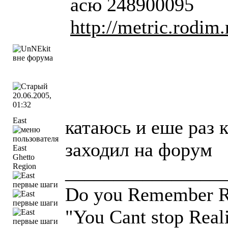
асю 248900095
http://metric.rodi
20.06.2005,
01:32
East
катаюсь и еше раз 
заходил на форум
Ghetto
________________
Region
Do you Remember Ro
"You Cant stop Real