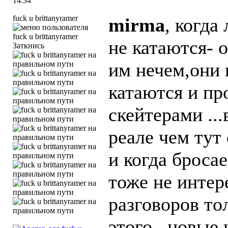
14:34
fuck u brittanyramer
mirma
, когда
не катаются- 
Заткнись
им нечем,они 
катаются и про
скейтерами ..
реале чем тут
и когда броса
тоже не интер
разговоров то
этого ,,новые 