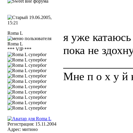
19.06.2005,
15:21
Roma L
я уже катаюсь
пока не здохну
*** VIP ***
____________
Мне п о х у й 
Регистрация: 15.11.2004
Адрес: митино