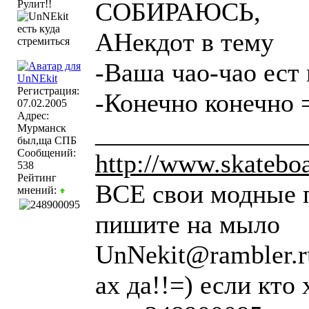
СОБИРАЮСЬ,
Рулит!!
АНекдот в тему
-Ваша чао-чао ест
Регистрация:
-Конечно конечно 
07.02.2005
Адрес:
________________
Мурманск
был,ща СПБ
Сообщений:
http://www.skateboar
538
Рейтинг
ВСЕ свои модные 
мнений:
пишите на мыло
UnNekit@rambler.r
ах да!!=) если кто