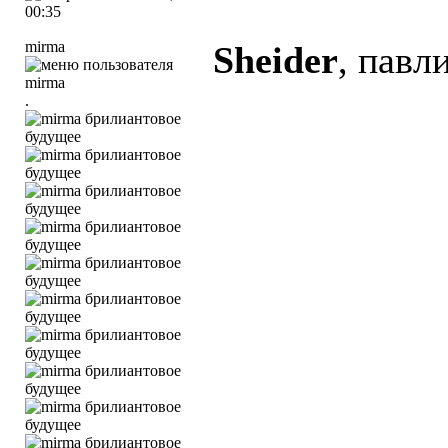
00:35
mirma
Sheider
, павл
.