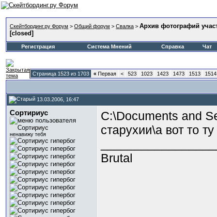
Архив фотографий учас
Скейтбординг.ру Форум
>
Общий форум
>
Свалка
>
[closed]
Регистрация
Система Мнений
Справка
Чат
Страница 1523 из 1703
«
Первая
<
523
1023
1423
1473
1513
1514
13.03.2006, 16:47
Сортириус
C:\Documents and Se
старухии\а вот то ту
ненавижу тебя
_________________
Brutal