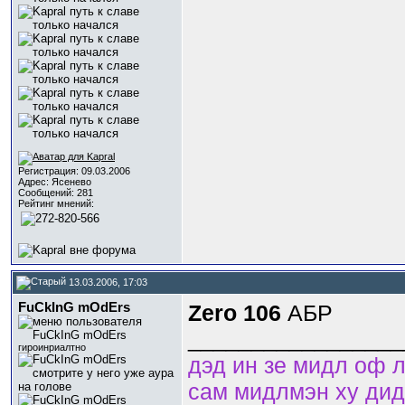
Регистрация: 09.03.2006
Адрес: Ясенево
Сообщений: 281
Рейтинг мнений:
13.03.2006, 17:03
FuCkInG mOdErs
Zero 106
АБР
_________________
гироинриалтно
дэд ин зе мидл оф л
сам мидлмэн ху дид