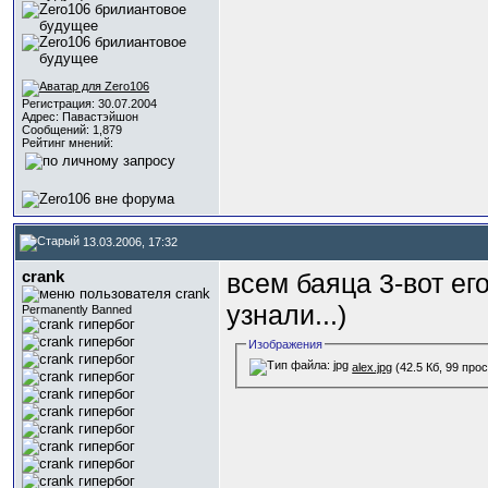
Регистрация: 30.07.2004
Адрес: Павастэйшон
Сообщений: 1,879
Рейтинг мнений:
13.03.2006, 17:32
crank
всем баяца 3-вот ег
узнали...)
Permanently Banned
Изображения
alex.jpg
(42.5 Кб, 99 про