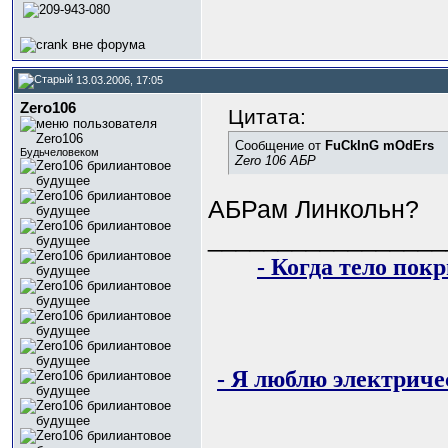
13.03.2006, 17:05
Zero106
Цитата:
Сообщение от
FuCkInG mOdErs
Будьчеловеком
Zero 106 АБР
АБРам Линкольн?
_________________
- Когда тело пок
- Я люблю электричес