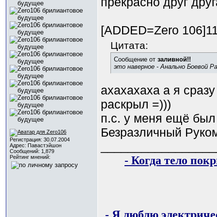
прекрасно друг дру
[ADDED=Zero 106]1
Цитата:
Сообщение от
заливной!!
это наверное - Анально Боевой Ра
ахахахаха а я сразу 
раскрыл =)))
п.с. у меня ещё был
Безразличный Руко
Регистрация: 30.07.2004
_________________
Адрес: Павастэйшон
Сообщений: 1,879
- Когда тело пок
Рейтинг мнений:
- Я люблю электричес