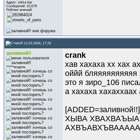
Адрес: stirka bar
Сообщений: 10,678
Рейтинг мнений:
13.03.2006, 17:28
заливной!!
crank
хав хахаха хх хах а
******модель
оййй бляяяяяяяяяя 
это я зиро_106 писа
а хахаха хахаххаах
[ADDED=заливной!!
ХЫВА ХВАХВАЪЫА
АХВЪАВХЪВАААА
_________________