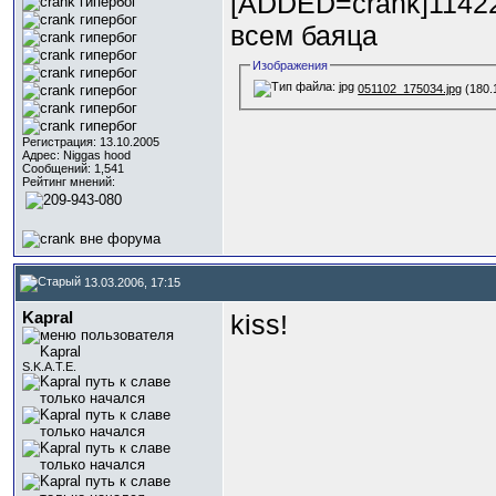
[ADDED=crank]1142
всем баяца
Изображения
051102_175034.jpg
(180.
Регистрация: 13.10.2005
Адрес: Niggas hood
Сообщений: 1,541
Рейтинг мнений:
13.03.2006, 17:15
Kapral
kiss!
S.K.A.T.E.