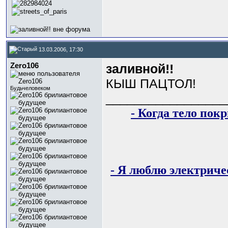
13.03.2006, 17:30
Zero106
заливной!!
КЫШ ПАЦТОЛ!
Будьчеловеком
_________________
- Когда тело пок
- Я люблю электричес