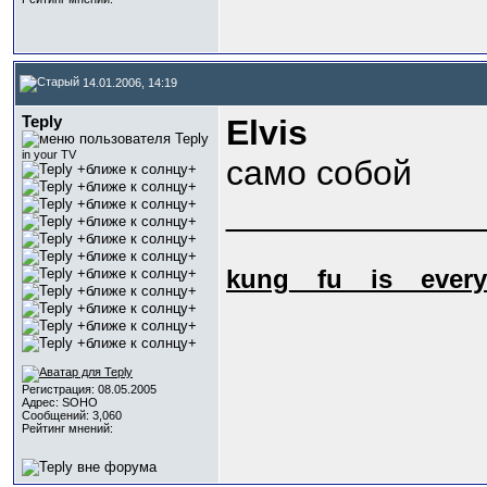
14.01.2006, 14:19
Teply
Elvis
in your TV
само собой
_____________
kung_
_fu_
_is_
_every
Регистрация: 08.05.2005
Адрес: SOHO
Сообщений: 3,060
Рейтинг мнений: