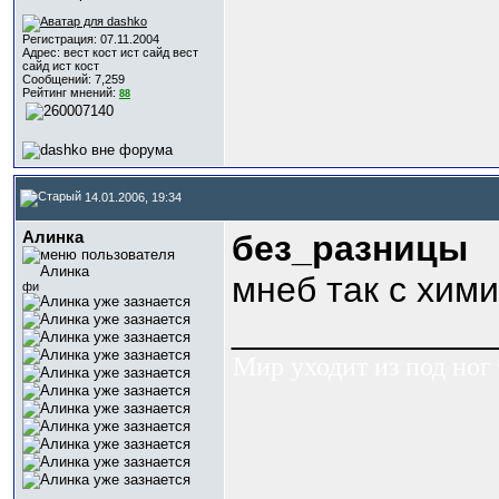
Регистрация: 07.11.2004
Адрес: вест кост ист сайд вест
сайд ист кост
Сообщений: 7,259
Рейтинг мнений:
88
14.01.2006, 19:34
Алинка
без_разницы
мнеб так с хим
фи
_____________
Мир уходит из под ног