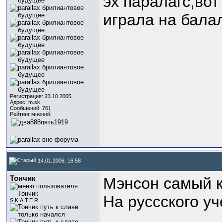
эх паралагс,вот
играла на бала
Регистрация: 23.10.2005
Адрес: m.sk
Сообщений: 761
Рейтинг мнений:
14.01.2006, 16:58
Тончик
Мэнсон самый 
На руссского у
S.K.A.T.E.R.