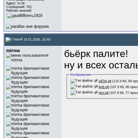
Адрес: m.sk
Сообщений: 761
Рейтинг мнений:
14.01.2006, 16:49
mirma
бьёрк палите!
ну и всех оста
.
Изображения
o87p[.gif
(110.4 Кб, 94 пр
liyt6.gif
(107.9 Кб, 85 про
ghri.gif
(107.9 Кб, 77 про