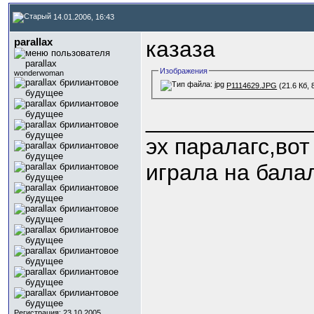
14.01.2006, 16:43
parallax
казаза
Изображения
wonderwoman
P1114629.JPG
(21.6 Кб,
_____________
эх паралагс,вот
играла на бала
Регистрация: 23.10.2005