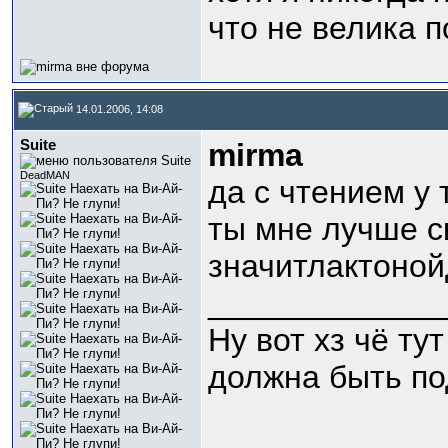
что не велика п
14.01.2006, 14:08
Suite
mirma
DeadMAN
да с чтением у 
ты мне лучше ск
значитлактоной
_____________
Ну вот хз чё ту
должна быть по