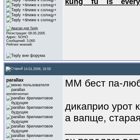
kung_
_fu_
_is_
_every
Регистрация: 08.05.2005
Адрес: SOHO
Сообщений: 3,060
Рейтинг мнений:
14.01.2006, 16:55
parallax
ММ бест па-лю
wonderwoman
дикаприо урот 
а вапще, старая
_____________