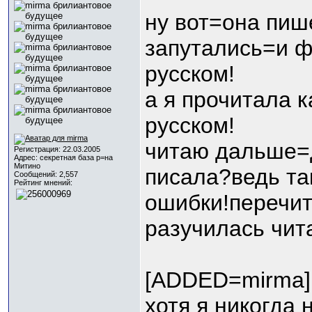
ну вот=она пиш
запутались=и ф
русском!
а я прочитала 
русском!
читаю дальше=
Регистрация: 22.03.2005
Адрес: секретная база р=на
Митино
писала?ведь та
Сообщений: 2,557
Рейтинг мнений:
ошибки!перечи
разучилась чита
[ADDED=mirma]
хотя я никогда