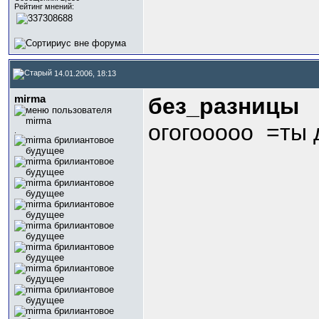
Рейтинг мнений:
14.01.2006, 18:13
mirma
без_разницы
огогооооо
=ты 
.