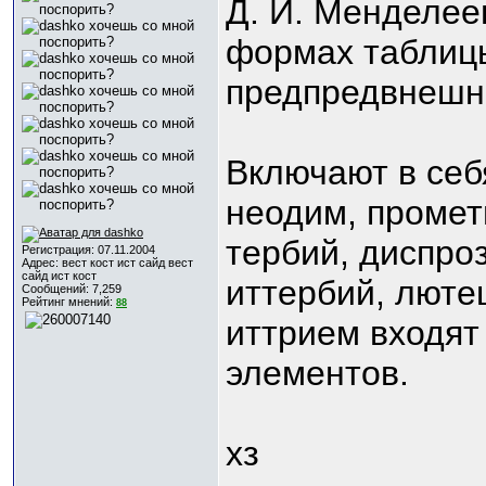
Д. И. Менделее
формах таблицы
предпредвнешни
Включают в себ
неодим, промет
тербий, диспроз
Регистрация: 07.11.2004
Адрес: вест кост ист сайд вест
сайд ист кост
иттербий, люте
Сообщений: 7,259
Рейтинг мнений:
88
иттрием входят
элементов.
хз