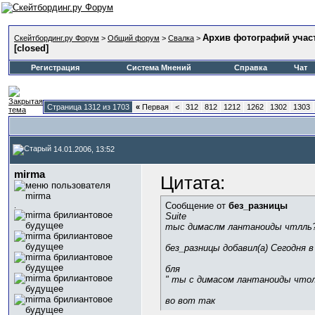
Архив фотографий учас
Скейтбординг.ру Форум
>
Общий форум
>
Свалка
>
[closed]
Регистрация
Система Мнений
Справка
Чат
Страница 1312 из 1703
«
Первая
<
312
812
1212
1262
1302
1303
14.01.2006, 13:52
mirma
Цитата:
Сообщение от
без_разницы
.
Suite
тыс димаслм лантаноиды чтлль
без_разницы добавил(а) Сегодня в
бля
" ты с димасом лантаноиды чтол
во вот так