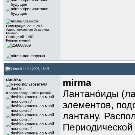
Регистрация: 22.03.2005
Адрес: секретная база р=на
Митино
Сообщений: 2,557
Рейтинг мнений:
14.01.2006, 18:06
dashko
mirma
Лантано́иды (ла
я росла послушною и робкой
элементов, под
лантану. Распо
Периодической 