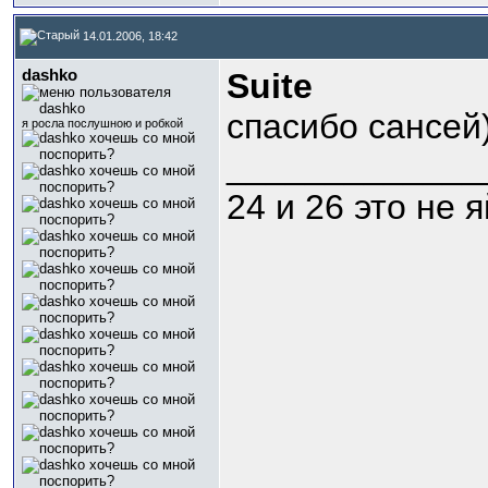
14.01.2006, 18:42
dashko
Suite
спасибо сансей)
я росла послушною и робкой
_____________
24 и 26 это не 