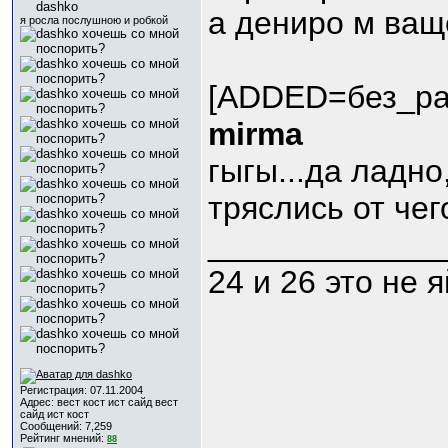
а дениро м ващ
я росла послушною и робкой
[ADDED=без_ра
mirma
гыгы...да ладно
тряслись от чег
_____________
24 и 26 это не 
Регистрация: 07.11.2004
Адрес: вест кост ист сайд вест
сайд ист кост
Сообщений: 7,259
Рейтинг мнений:
88