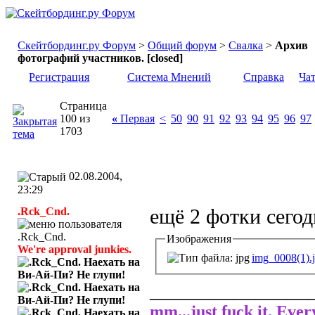
Скейтбординг.ру Форум
>
Общий форум
>
Свалка
>
Архив
фотографий участников. [closed]
Регистрация
Система Мнений
Справка
Ча
Страница
100 из
«
Первая
<
50
90
91
92
93
94
95
96
97
1703
02.08.2004,
23:29
.Rck_Cnd.
ещё 2 фотки сегод
Изображения
We're approval junkies.
img_0008(1).
_______________
mm...just fuck it. Ever