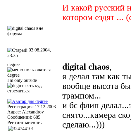
И какой русский н
котором ездят ... (
03.08.2004,
23:35
degree
digital chaos
,
я делал там как т
I'm only outside
вообще высота бы
трампом...
и бс флип делал...
Регистрация: 17.12.2003
Адрес: Alexandrov
снято...камера ско
Сообщений: 685
Рейтинг мнений:
сделаю...)))