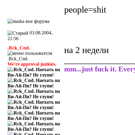
people=shit
03.08.2004,
21:56
.Rck_Cnd.
на 2 недели
_______________
We're approval junkies.
mm...just fuck it. Ever