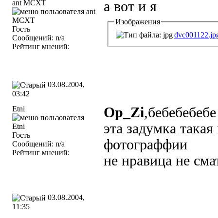
ant MCXT
а вот и я
Изображения
Гость
dvc001122.jp
Сообщений: n/a
Рейтинг мнений:
03.08.2004,
03:42
Etni
Op_Zi
,бебебебебе
эта задумка така
Гость
фотограффии
Сообщений: n/a
Рейтинг мнений:
не нравица не сма
03.08.2004,
11:35