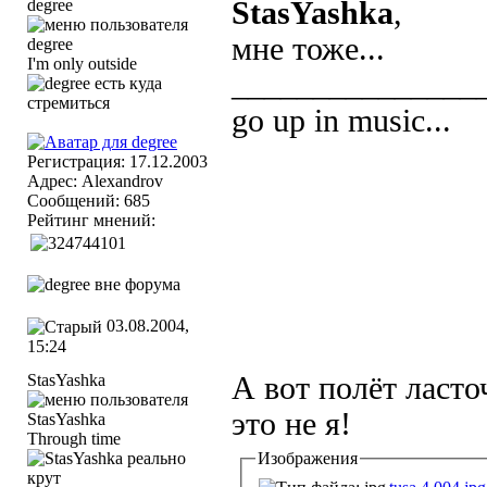
degree
StasYashka
,
мне тоже...
I'm only outside
_______________
go up in music...
Регистрация: 17.12.2003
Адрес: Alexandrov
Сообщений: 685
Рейтинг мнений:
03.08.2004,
15:24
StasYashka
А вот полёт ласто
это не я!
Through time
Изображения