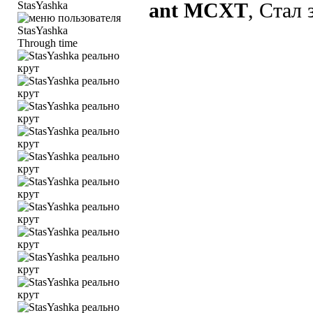
StasYashka
ant MCXT
, Стал
Through time