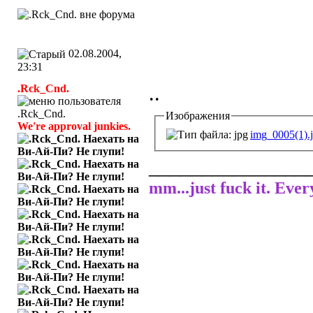
02.08.2004,
23:31
.Rck_Cnd.
..
Изображения
We're approval junkies.
img_0005(1).
_______________
mm...just fuck it. Ever