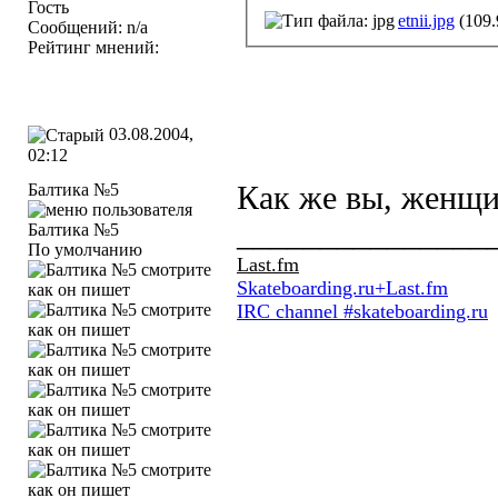
Гость
etnii.jpg
(109.
Сообщений: n/a
Рейтинг мнений:
03.08.2004,
02:12
Балтика №5
Как же вы, женщи
_______________
По умолчанию
Last.fm
Skateboarding.ru+Last.fm
IRC channel #skateboarding.ru