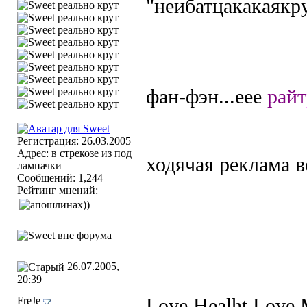
"неибатцакакаякру
фан-фэн...еее
райт
Регистрация: 26.03.2005
Адрес: в стрекозе из под
ходячая реклама вс
лампачки
Сообщений: 1,244
Рейтинг мнений:
26.07.2005,
20:39
FreJe
Love Healht Love M