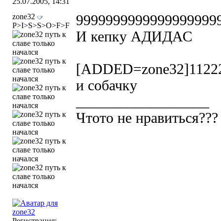
25.07.2005, 14:31
zone32
9999999999999999999
P>I>S>S>O>F>F
И кепку АДИДАС
[ADDED=zone32]1122
и собачку
__________________
Чтото не нравиться??? 
Регистрация: