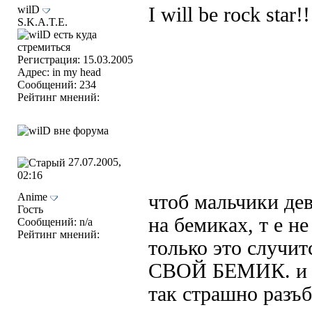
wilD
I will be rock star!
S.K.A.T.E.
Регистрация: 15.03.2005
Адрес: in my head
Сообщений: 234
Рейтинг мнений:
27.07.2005,
02:16
Anime
чтоб мальчики де
Гость
на бемиках, т е не
Сообщений: n/a
Рейтинг мнений:
только это случи
СВОЙ БЕМИК. и пр
так страшно разъб