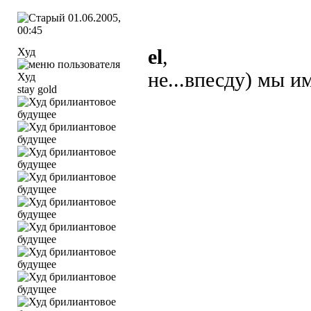
01.06.2005,
00:45
Худ
el
,
не...впесду) мы им
stay gold