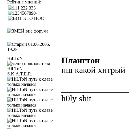
Рейтинг мнений:
01.06.2005,
19:28
HiLToN
Плангтон
иш какой хитрый
S.K.A.T.E.R.
_______________
h0ly shit