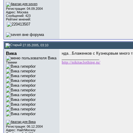
Регистрация: 04.09.2004
Адрес: Москва
Сообщений: 423
Рейтинг мнений:
27.05.2005, 03:10
Вика
нда...Блаженков с Кузнецовым много 
__________________
http://nikitaclothing.ru/
Твииии
Регистрация: 06.12.2004
Адрес: НайтМоскоу