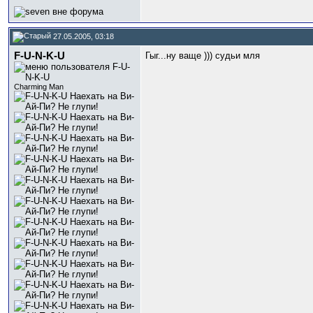
27.05.2005, 03:18
F-U-N-K-U
Гыг...ну ваще ))) судьи мля
Charming Man