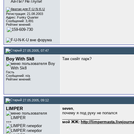
Регистрация: 21.08.2003
Адрес: Funky Quarter
Сообщений: 3,491
Рейтинг мнений:
27.05.2005, 07:47
Boy With Sk8
Там скейт парк?
Гость
Сообщений: n/a
Рейтинг мнений:
27.05.2005, 09:12
LIMPER
seven
,
почему я под руку не попался
__________________
мой ЖЖ:
http://limpermasta.livejourn
+++