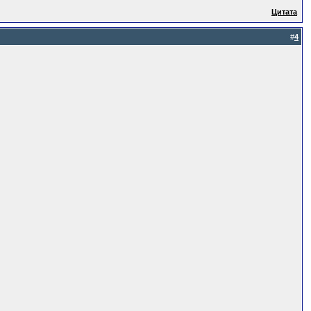
Цитата
#
4