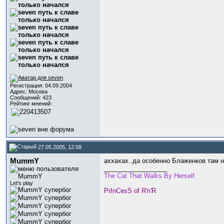
Регистрация: 04.09.2004
Адрес: Москва
Сообщений: 423
Рейтинг мнений:
27.05.2005, 12:58
MummY
аххахах..да особенно Блаженков там н
__________________
The Cat That Walks By Herself.
Let's play
PrInCesS of R'n'R