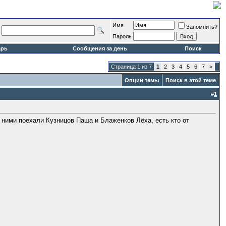
Имя
Запомнить?
Пароль
арь
Сообщения за день
Поиск
Страница 1 из 7
1
2
3
4
5
6
7
>
Опции темы
Поиск в этой теме
#
1
 ними поехали Кузницов Паша и Блаженков Лёха, есть кто от