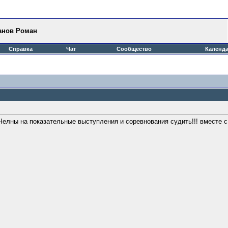
анов Роман
Справка
Чат
Сообщество
Календ
елны на показательные выступления и соревнования судить!!! вместе с