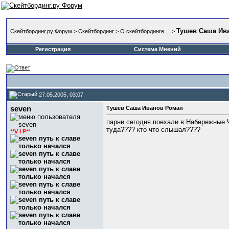
Тушев Саша Ив
Скейтбординг.ру Форум
>
Скейтбординг
>
О скейтбординге ...
>
Регистрация
Система Мнений
27.05.2005, 03:07
seven
Тушев Саша Иванов Роман
парни сегодня поехали в Набережные Ч
туда???? кто что слышал????
**V I P**