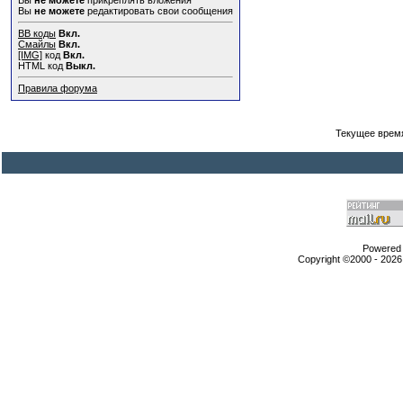
Вы
не можете
прикреплять вложения
Вы
не можете
редактировать свои сообщения
BB коды
Вкл.
Смайлы
Вкл.
[IMG]
код
Вкл.
HTML код
Выкл.
Правила форума
Текущее врем
Powered b
Copyright ©2000 - 2026,