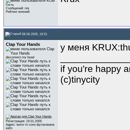
Гость
Сообщений: n/a
Рейтинг мнений:
08.06.2005, 19:51
Clap Your Hands
у меня KRUX:th
_____________
disconnect my head
if you're happy 
(с)tinycity
Регистрация: 19.01.2005
Адрес: мати то соно футасикана
кабэ