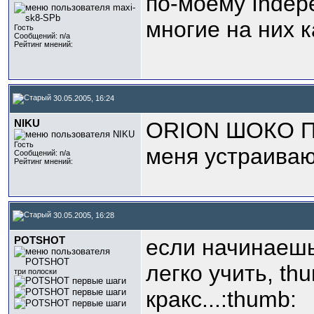
по-моему Indep
многие на них 
Гость
Сообщений: n/a
Рейтинг мнений:
30.05.2005, 16:24
NIKU
ORION ШОКО 
Гость
меня устраива
Сообщений: n/a
Рейтинг мнений:
30.05.2005, 16:28
POTSHOT
если начинаешь
легко учить, thu
три полоски
кракс...:thumb: