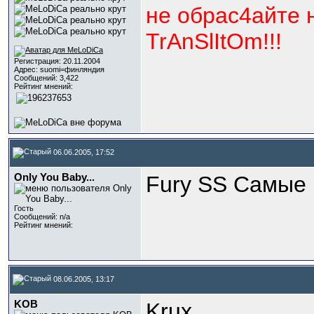
не обрас4айте 
TrAnSlItOm!!!
Регистрация: 20.11.2004
Адрес: suomi=финляндия
Сообщений: 3,422
Рейтинг мнений:
06.06.2005, 17:52
Only You Baby...
Fury SS Самые 
Гость
Сообщений: n/a
Рейтинг мнений:
08.06.2005, 13:17
KOB
Krux