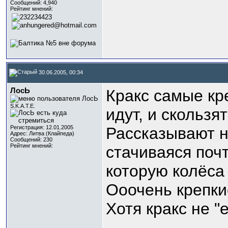
Сообщений: 4,940
Рейтинг мнений:
30.06.2005, 00:34
ЛосЬ
Кракс самые кр
S.K.A.T.E.
идут, и скользя
Регистрация: 12.01.2005
Рассказывают н
Адрес: Литва (Клайпеда)
Сообщений: 230
Рейтинг мнений:
стачиваяся почт
которую колёса 
Ооочень крепкие
Хотя кракс не "
_____________