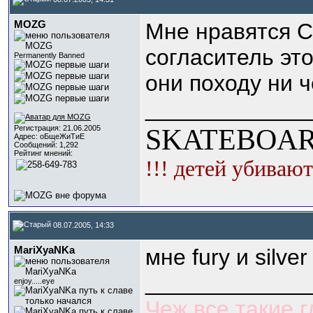
MOZG
Мне нравятся C
согласитель эт
Permanently Banned
они походу ни че
_____________
SKATEBOAR
Регистрация: 21.06.2005
Адрес: оБщеЖиТиЕ
Сообщений: 1,292
Рейтинг мнений:
!!! детей убивают
08.07.2005, 14:33
МariXyaNKa
мне fury и silve
_____________
enjoy.....eye
Чеж все такие 