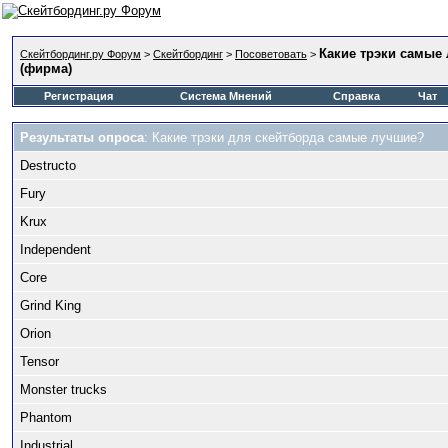
Какие трэки самые
Скейтбординг.ру Форум
>
Скейтбординг
>
Посоветовать
>
(фирма)
Регистрация
Система Мнений
Справка
Чат
Результаты опроса
: Какие трэки для скейтборда самые лучшие?
Destructo
Fury
Krux
Independent
Core
Grind King
Orion
Tensor
Monster trucks
Phantom
Industrial