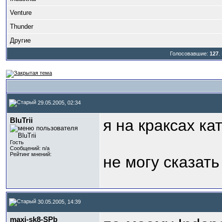
Venture
Thunder
Другие
Голосовавшие:
127
.
29.05.2005, 02:34
BluTrii
я на краксах ка
Гость
Сообщений: n/a
Рейтинг мнений:
не могу сказат
30.05.2005, 14:39
maxi-sk8-SPb