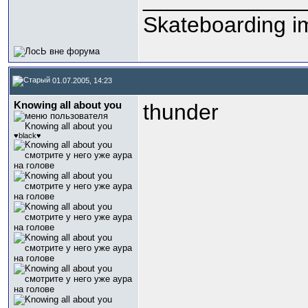
Skateboarding im
01.07.2005, 14:23
Knowing all about you
thunder
♥black♥