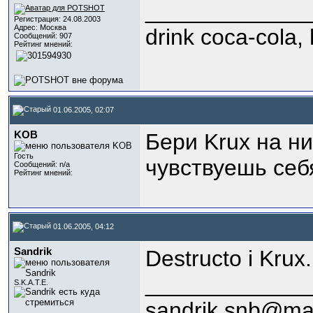
_____________
Регистрация: 24.08.2003
Адрес: Москва
drink coca-cola,
Сообщений: 907
Рейтинг мнений:
01.06.2005, 02:07
KOB
Бери Krux на н
Гость
чувствуешь се
Сообщений: n/a
Рейтинг мнений:
01.06.2005, 04:12
Sandrik
Destructo i Krux
_____________
S.K.A.T.E.
sandrik.snb@mai