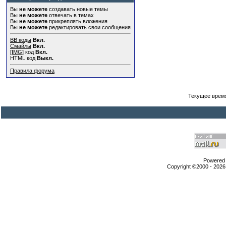
Вы
не можете
создавать новые темы
Вы
не можете
отвечать в темах
Вы
не можете
прикреплять вложения
Вы
не можете
редактировать свои сообщения
BB коды
Вкл.
Смайлы
Вкл.
[IMG]
код
Вкл.
HTML код
Выкл.
Правила форума
Текущее врем
Powered b
Copyright ©2000 - 2026,