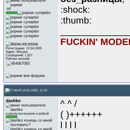
:shock:
.AR
:thumb:
_____________
FUCKIN' MODE
Регистрация: 12.04.2005
Адрес: Москва
Сообщений: 1,927
Рейтинг мнений:
19.05.2005, 11:42
dashko
^ ^ /
( )++++++
я росла послушною и робкой
l l l l