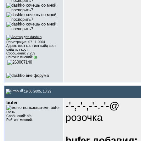
Регистрация: 07.11.2004
Адрес: вест кост ист сайд вест
сайд ист кост
Сообщений: 7,259
Рейтинг мнений:
88
19.05.2005, 18:29
bufer
-'-,-'-,-'-.-'-@
Гость
розочка
Сообщений: n/a
Рейтинг мнений:
bufer добавил: