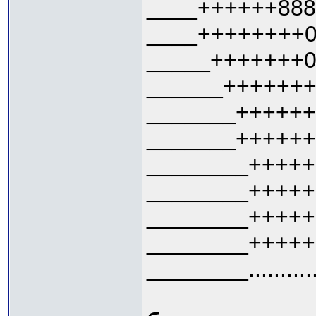
____++++++888
____++++++++0
_____+++++++0
______+++++++
_______++++++
_______++++++
________+++++
________+++++
________+++++
________+++++
________........