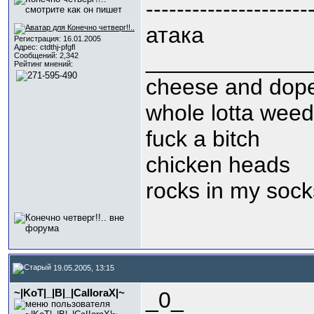
---------------------
атака
Регистрация: 16.01.2005
Адрес: ctdthj-pfgfl
_____________
Сообщений: 2,342
Рейтинг мнений:
cheese and dop
whole lotta weed
fuck a bitch
chicken heads
rocks in my sock
19.05.2005, 13:15
~|KoT|_|B|_|CaIIoraX|~
_0_