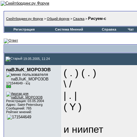
Рисуем-с
Скейтбординг.ру Форум
>
Общий форум
>
Свалка
>
Регистрация
Система Мнений
Справка
Чат
19.05.2005, 11:24
naBJIuK_MOPO3OB
( . ) ( . )
\ /
171544649 - icq
| . |
Регистрация: 03.05.2004
( Y )
Адрес: Saint-Petersburg
Сообщений: 765
Рейтинг мнений:
и ниипет