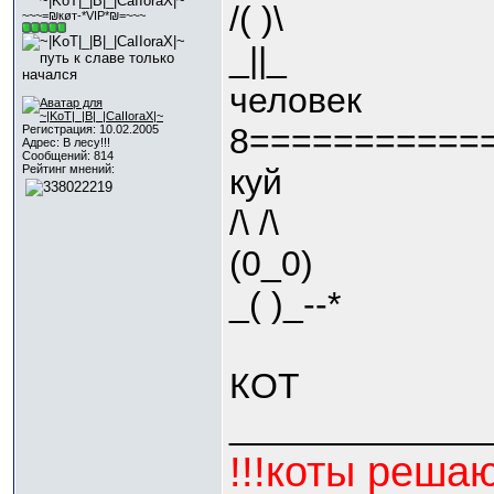
/( )\
~~~=₪кøт-*VIP*₪=~~~
_||_
человек
8===========
Регистрация: 10.02.2005
Адрес: В лесу!!!
Сообщений: 814
Рейтинг мнений:
куй
/\ /\
(0_0)
_( )_--*
КОТ
_____________
!!!коты решаю