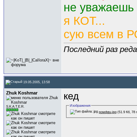
не уважаешь 
я КОТ...
сую всем в Р
Последний раз реда
19.05.2005, 13:58
Zhuk Koshmar
кед
Изображения
S.K.A.T.E.R.
ромфвц.jpg
(51.9 Кб, 78