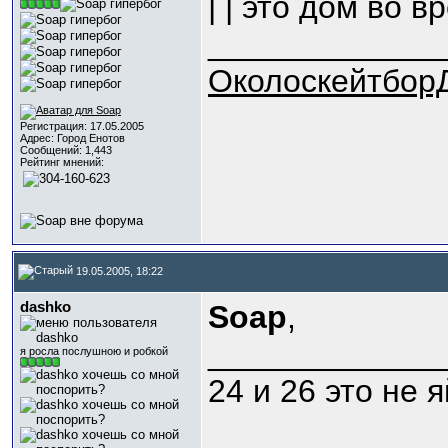
| | это дом во 
_____________
Околоскейтбор
Регистрация: 17.05.2005
Адрес: Город Енотов
Сообщений: 1,443
Рейтинг мнений:
19.05.2005, 18:22
dashko
Soap
,
_____________
я росла послушною и робкой
24 и 26 это не 