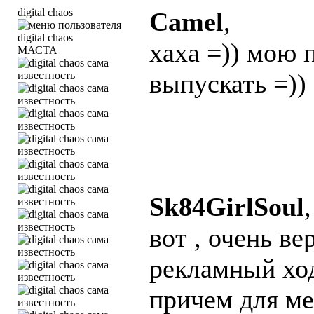
digital chaos
Camel
,
хаха =)) мою 
МАСТА
выпускать =))
Sk84GirlSoul
,
вот , очень в
рекламный ход
причем для ме