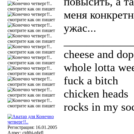
повысить, а та
меня конкретно
ужас...
____________
cheese and dop
whole lotta we
fuck a bitch
chicken heads
rocks in my so
Регистрация: 16.01.2005
Адрес: ctdthj-pfgfl