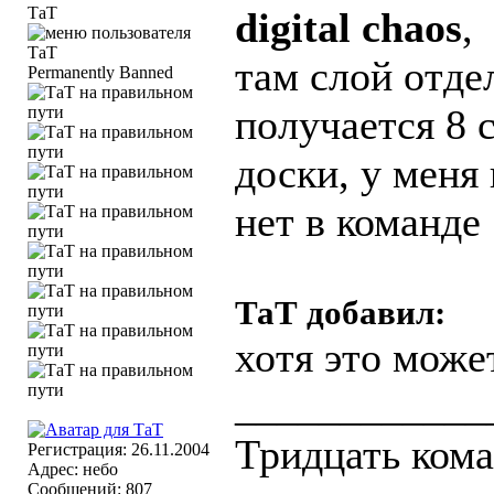
ТаТ
digital chaos
,
там слой отде
Permanently Banned
получается 8 
доски, у меня
нет в команде
ТаТ добавил:
хотя это може
____________
Тридцать кома
Регистрация: 26.11.2004
Адрес: небо
Сообщений: 807