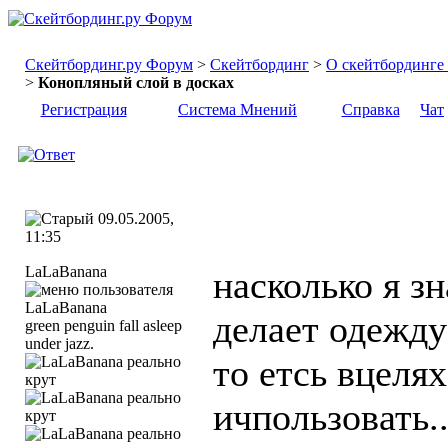
Скейтбординг.ру Форум
>
Скейтбординг
>
О скейтбординге .
>
Конопляный слой в досках
Регистрация
Система Мнений
Справка
Чат
09.05.2005,
11:35
LaLaBanana
насколько я зн
делает одежду
green penguin fall asleep
under jazz.
то етсь вцеля
ичпользовать..