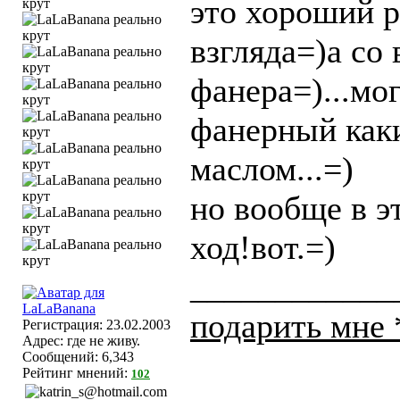
это хороший р
взгляда=)а со 
фанера=)...мо
фанерный как
маслом...=)
но вообще в э
ход!вот.=)
____________
подарить мне
Регистрация: 23.02.2003
Адрес: где не живу.
Сообщений: 6,343
Рейтинг мнений:
102