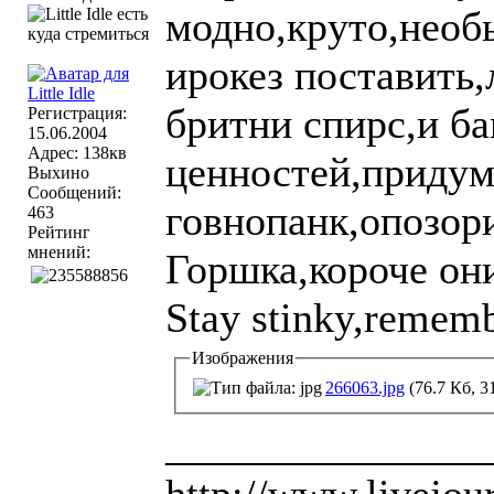
модно,круто,необ
ирокез поставить
бритни спирс,и б
Регистрация:
15.06.2004
Адрес: 138кв
ценностей,придум
Выхино
Сообщений:
говнопанк,опозор
463
Рейтинг
мнений:
Горшка,короче они
Stay stinky,rememb
Изображения
266063.jpg
(76.7 Кб, 3
_______________
http://www.livejo