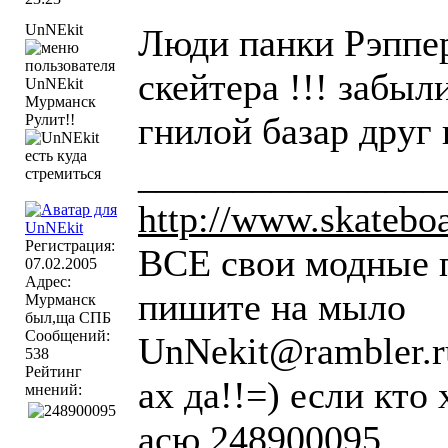
UnNEkit
Люди панки Рэппер
скейтера !!! забыли
Мурманск
гнилой базар друг 
Рулит!!
________________
http://www.skateboar
Регистрация:
ВСЕ свои модные 
07.02.2005
Адрес:
пишите на мыло
Мурманск
был,ща СПБ
Сообщений:
UnNekit@rambler.r
538
Рейтинг
ах да!!=) если кто
мнений:
асю 248900095