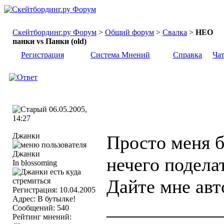
Скейтбординг.ру Форум
>
Общий форум
>
Свалка
>
НЕО
панки vs Панки (old)
Регистрация
Система Мнений
Справка
Ча
06.05.2005,
14:27
Джанки
Просто меня б
нечего подела
In blossoming
Дайте мне авт
Регистрация: 10.04.2005
Адрес: В бутылке!
____________
Сообщений: 540
Рейтинг мнений: