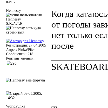
04:15
Hennessy
Когда катаюсь
от погоды зави
S.K.A.T.E.
нет только есл
после
Регистрация: 27.04.2005
Адрес: Finka/Piter
____________
Сообщений: 218
Рейтинг мнений:
SKATEBOAR
09.05.2005,
14:32
WorldPunks