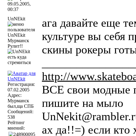
09.05.2005,
00:37
UnNEkit
ага давайте еще те
культуре вы себя 
Мурманск
скины рокеры готы
Рулит!!
________________
http://www.skateboar
Регистрация:
ВСЕ свои модные 
07.02.2005
Адрес:
пишите на мыло
Мурманск
был,ща СПБ
Сообщений:
UnNekit@rambler.r
538
Рейтинг
ах да!!=) если кто
мнений: