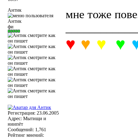
Антик
мне тоже пове
____________
фи
♥
♥
♥
♥
а
л
и
н
Регистрация: 23.06.2005
Адрес: Мытищи и
ниипёт
Сообщений: 1,761
Рейтинг мнений: