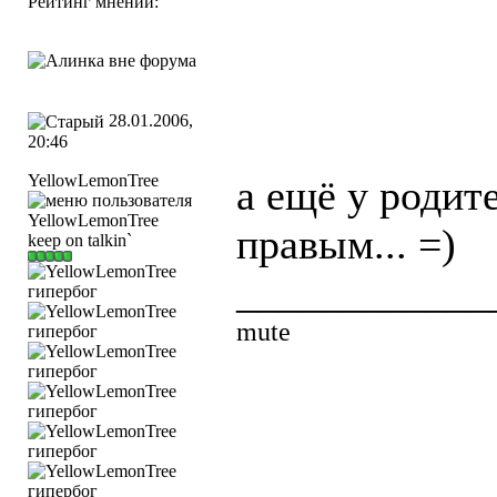
Рейтинг мнений:
28.01.2006,
20:46
YellowLemоnTree
а ещё у родит
правым... =)
keep on talkin`
____________
mute