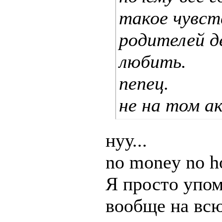
такое чувст
родителей д
любить.
пепец.
не на том а
нуу...
no money no h
Я просто упом
вообще на вс