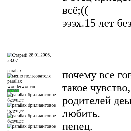
всё;((
эээх.15 лет б
28.01.2006,
23:07
parallax
почему все го
такое чувство
wonderwoman
родителей деь
любить.
пепец.