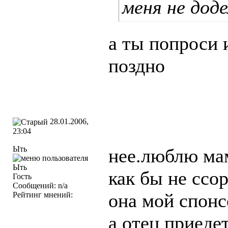
меня не доде
а ты попроси 
поздно
28.01.2006,
23:04
Ыть
нее.люблю ма
как бы не ссо
Гость
Сообщений: n/a
она мой спонс
Рейтинг мнений:
а отец приеде