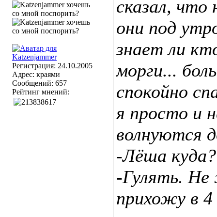
сказал, что н
они под утро
знает ли кто,
морги... боль
Регистрация: 24.10.2005
Адрес: краями
Сообщений: 657
спокойно спа
Рейтинг мнений:
я просто и н
волнуются до
-Лёша куда?
-Гулять. Не 
прихожу в 4 н