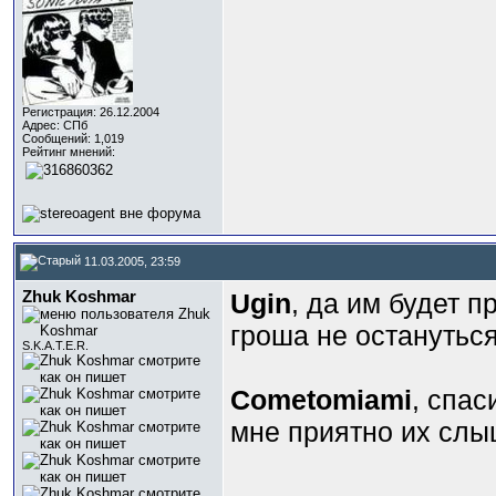
Регистрация: 26.12.2004
Адрес: СПб
Сообщений: 1,019
Рейтинг мнений:
11.03.2005, 23:59
Zhuk Koshmar
Ugin
, да им будет п
гроша не остануться
S.K.A.T.E.R.
Cometomiami
, спас
мне приятно их слыш