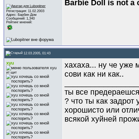
Barbie Doll is not a
Регистрация: 11.02.2003
Адрес: Барбин Дом
Сообщений: 1,340
Рейтинг мнений:
12.03.2005, 01:43
xyu
хахаха... ну че уже
сови как ни как..
ит щит
_________________
ты все предераешся
? что ты как задрот
хорошисто или отли
всякой хyйней прожи