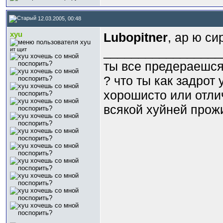
12.03.2005, 00:48
xyu
Lubopitner
, ар ю си
_________________
ит щит
ты все предераешся
? что ты как задрот
хорошисто или отли
всякой хyйней прожи