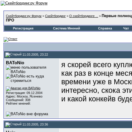
Первые полно
Скейтбординг.ру Форум
>
Скейтбординг
>
О скейтбординге ...
>
ПРО
Регистрация
Система Мнений
Справка
Чат
11.03.2005, 23:22
BAToNio
я скорей всего купл
как раз в конце мес
времени уже в Моск
интересно, скока эт
Регистрация: 09.12.2004
Адрес: Москоу, Ясенево
и какой конкейв буд
Сообщений: 308
Рейтинг мнений:
11.03.2005, 23:36