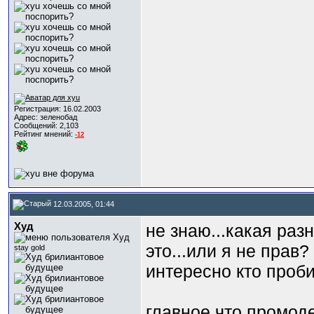
Регистрация: 16.02.2003
Адрес: зеленобад
Сообщений: 2,103
Рейтинг мнений:
-12
12.03.2005, 01:44
Худ
не знаю...какая раз
это...или я не пра
stay gold
интересно кто проби
главное что промодел