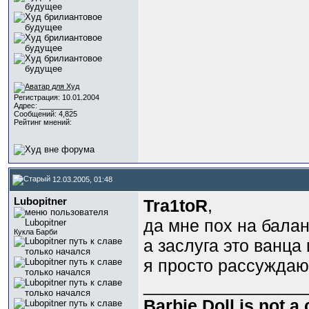
Регистрация: 10.01.2004
Адрес: ________
Сообщений: 4,825
Рейтинг мнений:
12.03.2005, 01:48
Lubopitner
Tra1toR
,
да мне пох на бала
Кукла Барби
а заслуга это ванца 
я просто рассуждаю,
_________________
Barbie Doll is not a