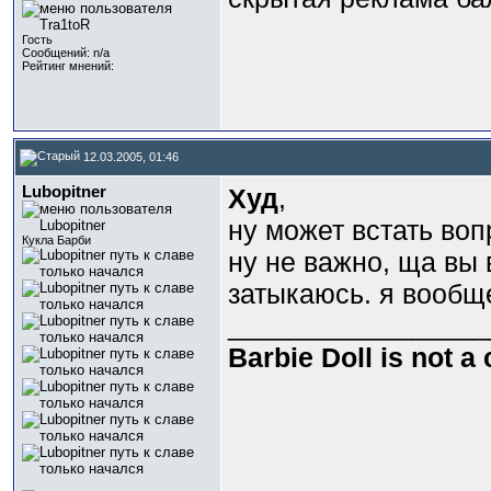
Гость
Сообщений: n/a
Рейтинг мнений:
12.03.2005, 01:46
Lubopitner
Худ
,
ну может встать воп
Кукла Барби
ну не важно, ща вы 
затыкаюсь. я вообщ
_________________
Barbie Doll is not a