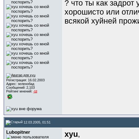
? что ты как задрот
хорошисто или отли
всякой хyйней прожи
Регистрация: 16.02.2003
Адрес: зеленобад
Сообщений: 2,103
Рейтинг мнений:
-12
12.03.2005, 01:51
Lubopitner
xyu
,