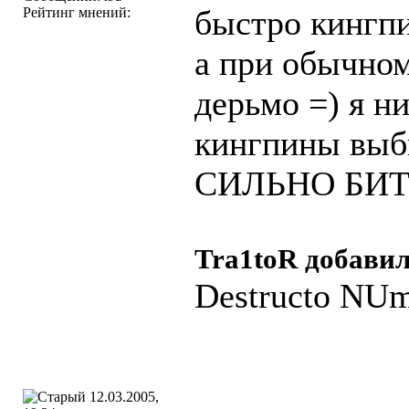
быстро кингпи
Рейтинг мнений:
а при обычно
дерьмо =) я н
кингпины выб
СИЛЬНО БИТ
Tra1toR добавил
Destructo NUm
12.03.2005,