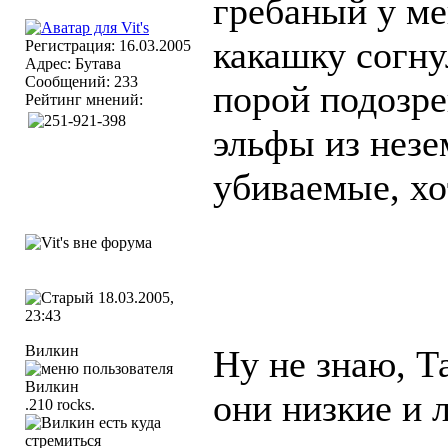
гребаный у ме
какашку согнул
Регистрация: 16.03.2005
Адрес: Бутава
Сообщений: 233
порой подозре
Рейтинг мнений:
эльфы из незе
убиваемые, хо
18.03.2005,
23:43
Вилкин
Ну не знаю, Т
они низкие и л
.210 rocks.