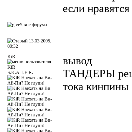
если нравятся 
13.03.2005,
00:32
KiR
вывод
ТАНДЕРЫ ре
S.K.A.T.E.R.
тока кинпины 