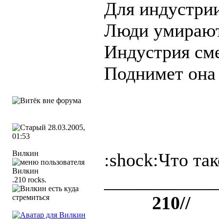
Для индустрии
Люди умирают,
Индустрия сме
Поднимет она 
28.03.2005,
01:53
Вилкин
:shock:Что та
____________
.210 rocks.
++++
210//