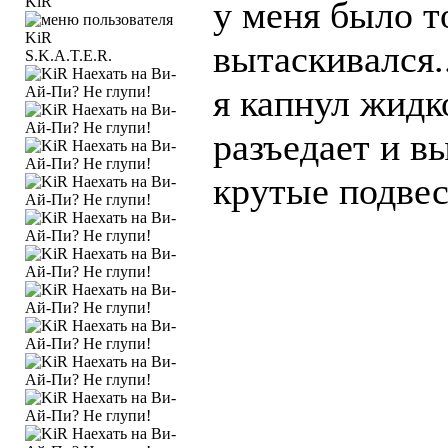
KiR
у меня было т
вытаскивался..
S.K.A.T.E.R.
я капнул жидк
разъедает и в
крутые подве