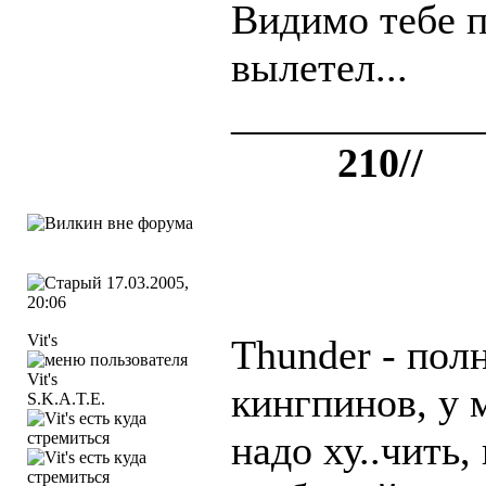
Видимо тебе п
вылетел...
____________
++++
210//
17.03.2005,
20:06
Vit's
Thunder - пол
кингпинов, у 
S.K.A.T.E.
надо ху..чить,