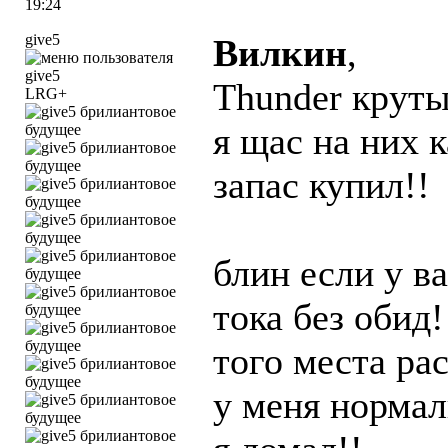
19:24
give5
Вилкин
,
Thunder крут
LRG+
я щас на них 
запас купил!!
блин если у в
тока без обид!
того места рас
у меня нормал