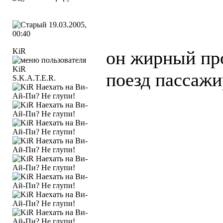
19.03.2005,
00:40
KiR
он жирный пр
поезд пассаж
S.K.A.T.E.R.