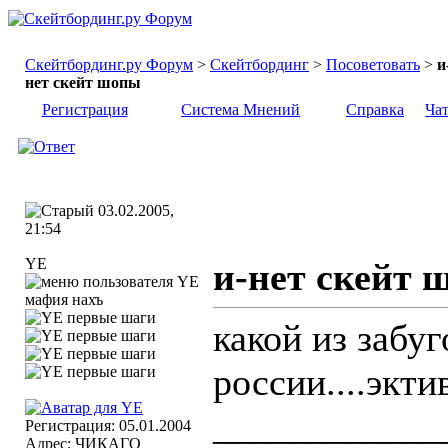
Скейтбординг.ру Форум
>
Скейтбординг
>
Посоветовать
>
и
нет скейт шопы
Регистрация
Система Мнений
Справка
Ча
03.02.2005,
21:54
YE
и-нет скейт 
мафия нахъ
какой из забу
россии....экти
____________
Регистрация: 05.01.2004
Адрес: ЧИКАГО