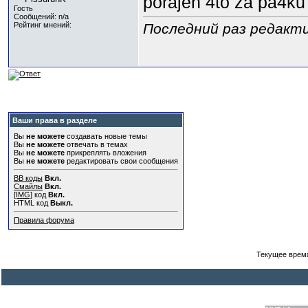
porajen 4to za pa4ku 
Гость
Сообщений: n/a
Рейтинг мнений:
Последний раз редакти
Ваши права в разделе
Вы
не можете
создавать новые темы
Вы
не можете
отвечать в темах
Вы
не можете
прикреплять вложения
Вы
не можете
редактировать свои сообщения
BB коды
Вкл.
Смайлы
Вкл.
[IMG]
код
Вкл.
HTML код
Выкл.
Правила форума
Текущее врем