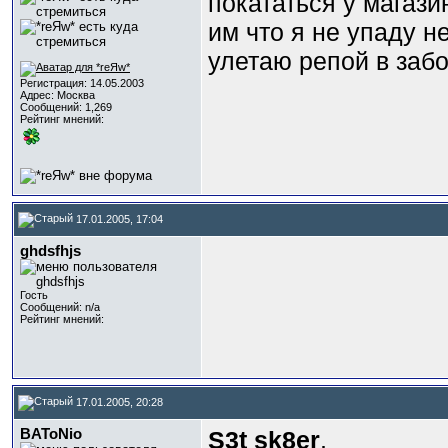
покататься у магази
им что я не упаду н
улетаю репой в забор
Регистрация: 14.05.2003
Адрес: Москва
Сообщений: 1,269
Рейтинг мнений:
17.01.2005, 17:04
ghdsfhjs
Гость
Сообщений: n/a
Рейтинг мнений:
17.01.2005, 20:28
BAToNio
S3t sk8er
,