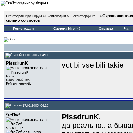
Охранники гон
Скейтбординг.ру Форум
>
Скейтбординг
>
О скейтбординге ...
>
сильно со спотов
Регистрация
Система Мнений
Справка
Чат
17.01.2005, 04:11
PissdrunK
vot bi vse bili takie
Гость
Сообщений: n/a
Рейтинг мнений:
17.01.2005, 04:18
*reЯw*
PissdrunK
,
да реально.. а быв
S.K.A.T.E.R.