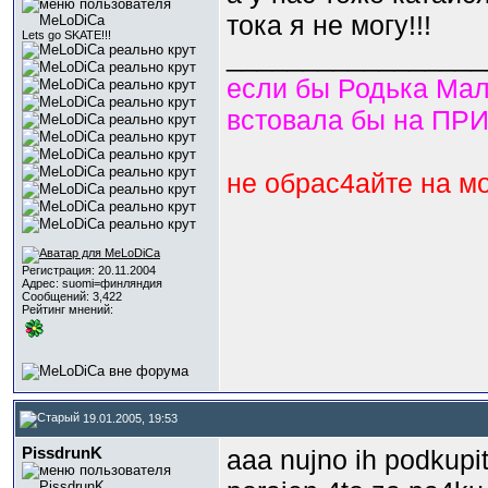
тока я не могу!!!
Lets go SKATE!!!
_________________
если бы Родька Мал
встовала бы на ПР
не обрас4айте на мо
Регистрация: 20.11.2004
Адрес: suomi=финляндия
Сообщений: 3,422
Рейтинг мнений:
19.01.2005, 19:53
PissdrunK
aaa nujno ih podkupit