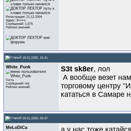
Регистрация: 21.12.2004
Адрес: 8===э
Сообщений: 1,078
Рейтинг мнений:
18.01.2005, 16:41
White_Punk
S3t sk8er
, лол
А вообще везет нам 
Гость
Сообщений: n/a
торговому центру "И
Рейтинг мнений:
кататься в Самаре 
19.01.2005, 09:47
MeLoDiCa
а у нас тоже катайся