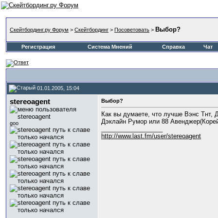
Выбор?
Скейтбординг.ру Форум
>
Скейтбординг
>
Посоветовать
>
Регистрация
Система Мнений
Справка
Чат
01.01.2005, 15:04
stereoagent
Выбор?
Как вы думаете, что лучше Вэнс Тнт, 
Дэклайн Румор или 88 Авенджер(Кор
goo
__________________
http://www.last.fm/user/stereoagent