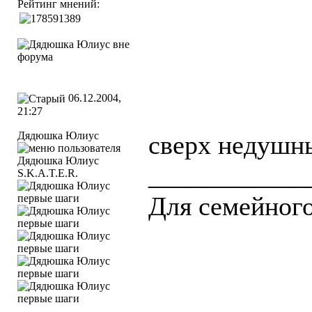
Рейтинг мнений:
06.12.2004,
21:27
Дядюшка Юлиус
сверх недушн
____________
S.K.A.T.E.R.
Для семейного