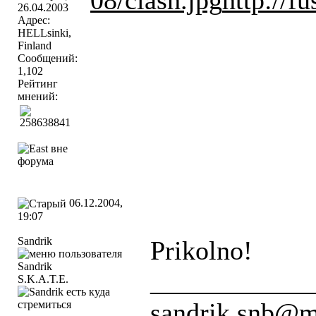
08/clash.jpg
http://f
26.04.2003
Адрес:
HELLsinki,
Finland
Сообщений:
1,102
Рейтинг
мнений:
06.12.2004,
19:07
Sandrik
Prikolno!
____________
S.K.A.T.E.
sandrik.snb@m