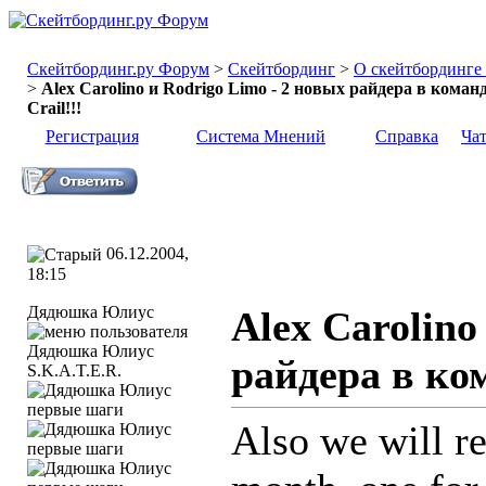
Скейтбординг.ру Форум
>
Скейтбординг
>
О скейтбординге .
>
Alex Carolino и Rodrigo Limo - 2 новых райдера в коман
Crail!!!
Регистрация
Система Мнений
Справка
Ча
06.12.2004,
18:15
Дядюшка Юлиус
Alex Carolino
райдера в ком
S.K.A.T.E.R.
Also we will re