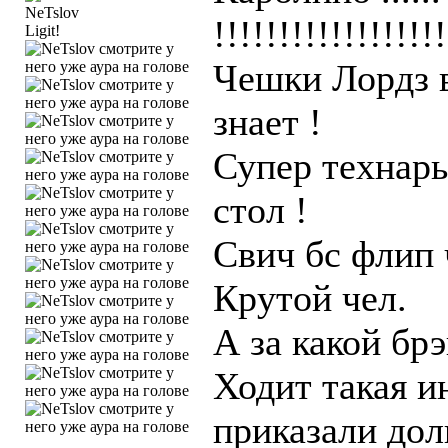
!!!!!!!!!!!!!!!!!
Ligit!
Чешки Лордз в
знает !
Супер технарь
стол !
Свич бс флип 
Крутой чел.
А за какой брэ
Ходит такая 
приказали дол