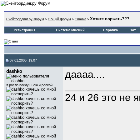
Хотите поржать???
Скейтбординг.ру Форум
>
Общий форум
>
Свалка
>
Регистрация
Система Мнений
Справка
Чат
07.01.2005, 19:07
dashko
даааа....
_____________
я росла послушною и робкой
24 и 26 это не 