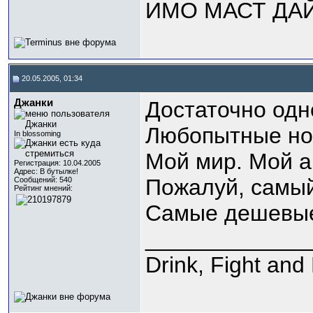
ИМО МАСТ ДА
20.05.2005, 01:34
Джанки
Достаточно одно
Любопытные нов
In blossoming
Мой мир. Мой а
Регистрация: 10.04.2005
Адрес: В бутылке!
Пожалуй, самый
Сообщений: 540
Рейтинг мнений:
Самые дешевые
_____________
Drink, Fight and