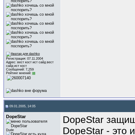
Регистрация: 07.11.2004
Адрес: вест кост ист сайд вест
сайд ист кост
Сообщений: 7,259
Рейтинг мнений:
88
09.01.2005, 14:05
DopeStar
DopeStar защищ
DopeStar - это 
Dude