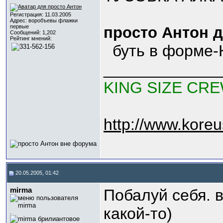
Регистрация: 11.03.2005
Адрес: воробъевы флажки
первые
просто Антон 
Сообщений: 1,202
Рейтинг мнений:
буть в форме
_____________
KING SIZE CR
http://www.kore
20.05.2005, 01:42
mirma
Побалуй себя. 
какой-то)
.