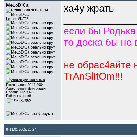
MeLoDiCa
ха4у жрать
_____________
Lets go SKATE!!!
если бы Родька
то доска бы не
не обрас4айте 
TrAnSlItOm!!!
Регистрация: 20.11.2004
Адрес: suomi=финляндия
Сообщений: 3,422
Рейтинг мнений:
11.01.2005, 23:27