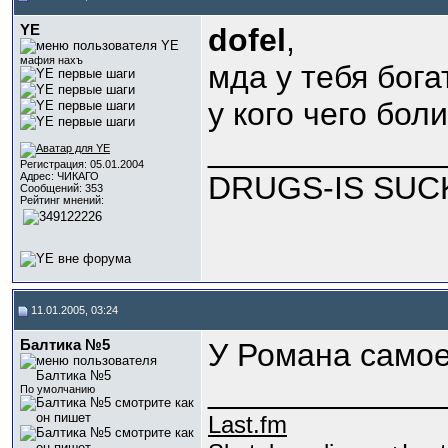
YE
dofel
,
мафия нахъ
мда у тебя богат
у кого чего бол
_____________
Регистрация: 05.01.2004
Адрес: ЧИКАГО
DRUGS-IS SUCK
Сообщений: 353
Рейтинг мнений:
11.01.2005, 03:24
Балтика №5
У Романа самое
_____________
По умолчанию
Last.fm