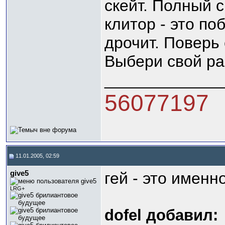
скейт. Полный с
клитор - это п
дрочит. Поверь
Выбери свой ра
_____________
56077197
11.01.2005, 02:59
give5
гей - это именн
LRG+
dofel добавил: