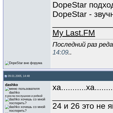
DopeStar подход
DopeStar - зву
_____________
My Last.FM
Последний раз реда
14:09
..
09.01.2005, 14:48
dashko
ха...........ха.......
_____________
я росла послушною и робкой
24 и 26 это не 