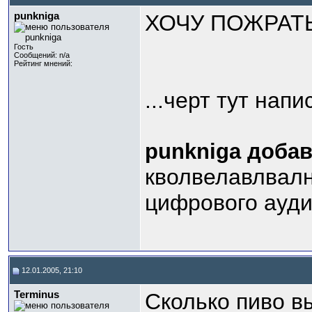
punkniga
ХОЧУ ПОЖРАТЬ
Гость
Сообщений: n/a
Рейтинг мнений:
...черт тут напи
punkniga добав
кволвелавлвалн
цифрового ауд
12.01.2005, 21:10
Terminus
Сколько пиво в