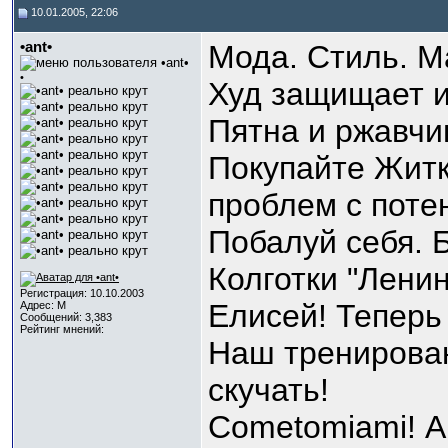
10.01.2005, 22:06
•ant•
Мода. Стиль. М
•
Худ защищает и 
Пятна и ржавчи
Покупайте Житки
проблем с поте
Побалуй себя. 
Колготки "Ленин
Регистрация: 10.10.2003
Елисей! Теперь
Адрес: М
Сообщений: 3,383
Рейтинг мнений:
Наш тренирован
скучать!
Cometomiami! А