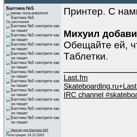
Балтика №5
Принтер. С нам
По умолчанию
Михyил добави
Обещайте ей, чт
Таблетки.
_____________
Last.fm
Skateboarding.ru+Last
IRC channel #skateboa
Регистрация: 24.10.2003