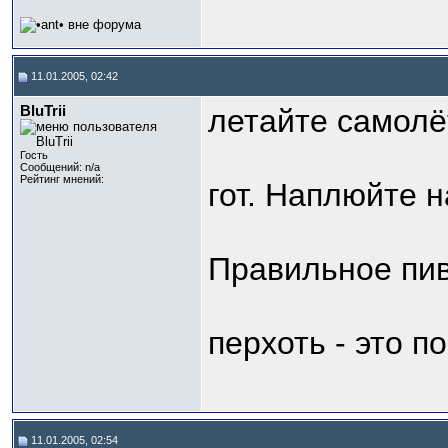
11.01.2005, 02:42
BluTrii
летайте самолё
Гость
Сообщений: n/a
Рейтинг мнений:
гот. Наплюйте н
Правильное пиво
перхоть - это 
11.01.2005, 02:54