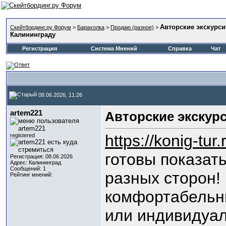
Авторские экскурси
Скейтбординг.ру Форум
>
Барахолка
>
Продаю (разное)
>
Калининграду
Регистрация
Система Мнений
Справка
Чат
08.06.2026, 11:26
artem221
Авторские экскур
https://konig-tur.
registered
готовы показат
Регистрация: 08.06.2026
Адрес: Калининград
Сообщений: 1
разных сторон!
Рейтинг мнений:
комфортабельн
или индивидуал