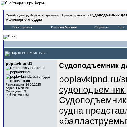
Судоподъемник дл
Скейтбординг.ру Форум
>
Барахолка
>
Продаю (разное)
>
маломерного судна
Регистрация
Система Мнений
Справка
Чат
19.05.2026, 15:55
poplavkipnd1
Судоподъемник д
poplavkipnd.ru/
Регистрация: 14.08.2025
судоподъемник 
Адрес: Рыбинск
Сообщений: 3
Рейтинг мнений:
Судоподъемник
судна представ
«балластруемых