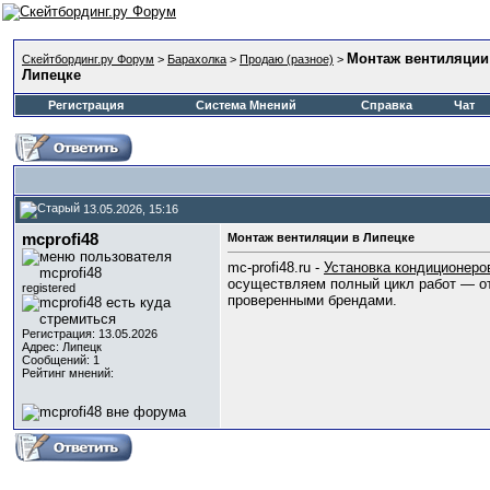
Монтаж вентиляции
Скейтбординг.ру Форум
>
Барахолка
>
Продаю (разное)
>
Липецке
Регистрация
Система Мнений
Справка
Чат
13.05.2026, 15:16
mcprofi48
Монтаж вентиляции в Липецке
mc-profi48.ru -
Установка кондиционеро
осуществляем полный цикл работ — от
registered
проверенными брендами.
Регистрация: 13.05.2026
Адрес: Липецк
Сообщений: 1
Рейтинг мнений: