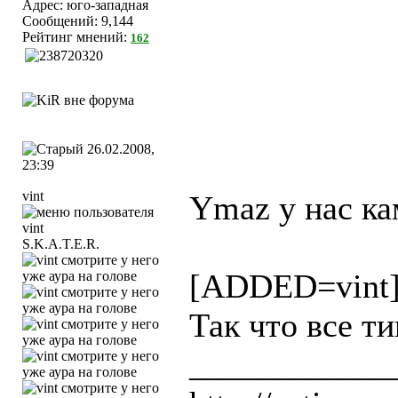
Адрес: юго-западная
Сообщений: 9,144
Рейтинг мнений:
162
26.02.2008,
23:39
vint
Ymaz у нас ка
S.K.A.T.E.R.
[ADDED=vint
Так что все ти
____________