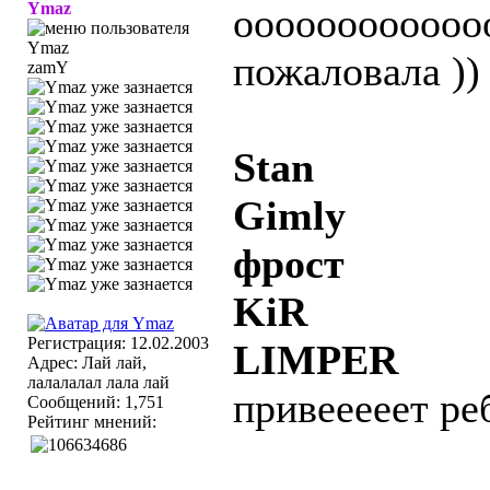
Ymaz
ооооооооооооо
пожаловала ))
zamY
Stan
Gimly
фрост
KiR
Регистрация: 12.02.2003
LIMPER
Адрес: Лай лай,
лалалалал лала лай
привееееет ре
Сообщений: 1,751
Рейтинг мнений: