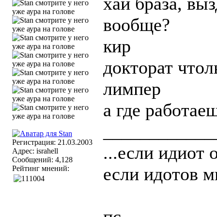
хай браза, вы
вообще?
кир
докторат чтол
лимпер
а где работае
____________
Регистрация: 21.03.2003
...если идиот 
Адрес: israhell
Сообщений: 4,128
если идотов мн
Рейтинг мнений:
пс