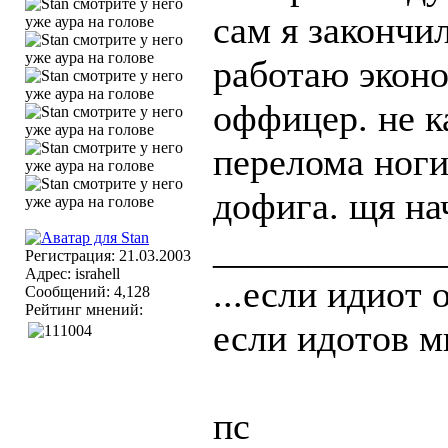
сам я закончи
работаю эконо
оффицер. не к
перелома ноги 
дофига. щя на
____________
Регистрация: 21.03.2003
Адрес: israhell
...если идиот 
Сообщений: 4,128
Рейтинг мнений:
если идотов мн
пс