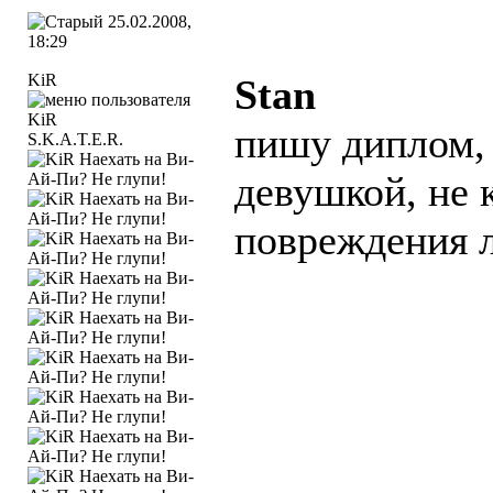
25.02.2008,
18:29
KiR
Stan
пишу диплом, 
S.K.A.T.E.R.
девушкой, не к
повреждения л