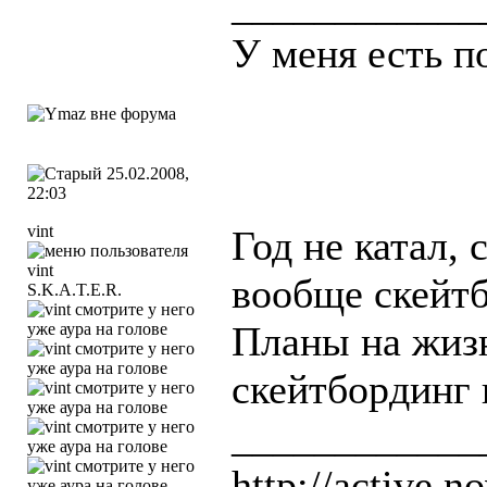
____________
У меня есть п
25.02.2008,
22:03
vint
Год не катал,
вообще скейтб
S.K.A.T.E.R.
Планы на жизн
скейтбординг 
____________
http://active.no