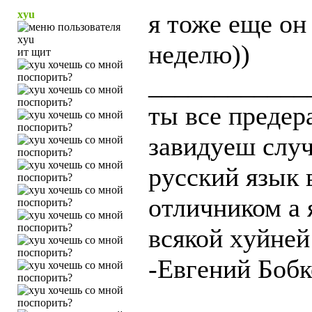
xyu
я тоже еще он 
неделю))
ит щит
____________
ты все предер
завидуеш случ
русский язык 
отличником а 
всякой хyйней
-Евгений Бобк