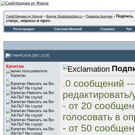
Подпись, 
Скейтбординг.ру Форум
>
Форум Skateboarding.ru
>
Правила форума
>
статус, опросы и проч.
Регистрация
Система Мнений
Справка
Чат
24.06.2007, 13:20
Капитан
Подпи
∞
.0 сообщений ---
редактировать/
- от 20 сообщени
голосовать в оп
- от 50 сообщени