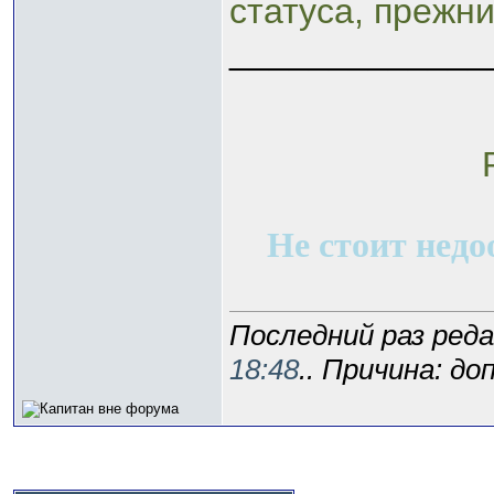
статуса, прежн
_____________
R
Не стоит недо
Последний раз реда
18:48
.. Причина: д