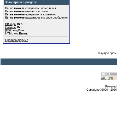
Ваши права в разделе
Вы
не можете
создавать новые темы
Вы
не можете
отвечать в темах
Вы
не можете
прикреплять вложения
Вы
не можете
редактировать свои сообщения
BB коды
Вкл.
Смайлы
Вкл.
[IMG]
код
Вкл.
HTML код
Выкл.
Правила форума
Текущее врем
Powered b
Copyright ©2000 - 2026,