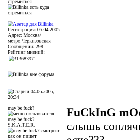
Регистрация: 05.04.2005
Адрес: Москва/
метро.Черкизовская
Сообщений: 298
Рейтинг мнений:
04.06.2005,
20:34
may be fuck?
FuCkInG mO
слышь соплячк
S.K.A.T.E.R.
есче???