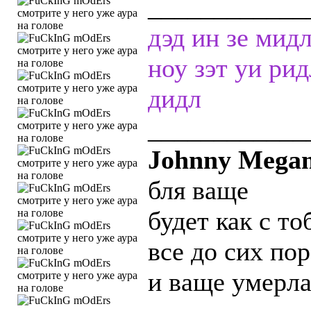
____________
дэд ин зе мид
ноу зэт уи ри
дидл
____________
Johnny Megam
бля ваще
будет как с то
все до сих по
и ваще умерла