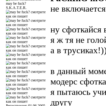
не включается
S.K.A.T.E.R.
ну сфоткайся 
я ж тя не гол
а в трусиках!)
в данный мом
модерс сфотка
я пытаюсь учи
другу
Регистрация: 01.06.2005