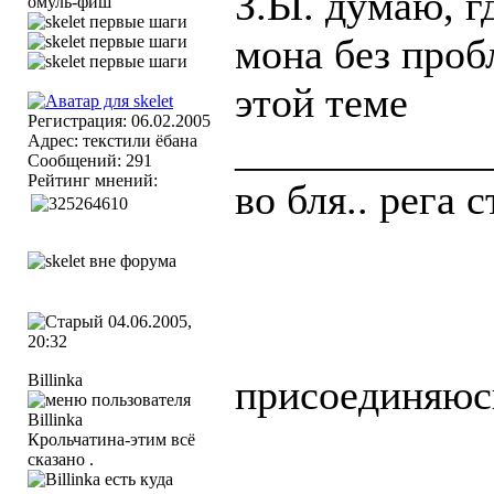
З.Ы. думаю, гд
омуль-фиш
мона без проб
этой теме
Регистрация: 06.02.2005
____________
Адрес: текстили ёбана
Сообщений: 291
Рейтинг мнений:
во бля.. рега 
04.06.2005,
20:32
Billinka
присоединяюсь 
Крольчатина-этим всё
сказано .