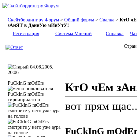
Скейтбординг.ру Форум
>
Общий форум
>
Свалка
>
КтО ч
зАнЯТ в ДаннУю мИнУтУ!
Регистрация
Система Мнений
Справка
Ча
Стран
04.06.2005,
20:06
FuCkInG mOdErs
КтО чЕм зА
гироинриалтно
вот прям щас.
FuCkInG mOdErs