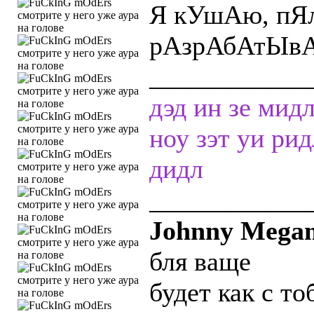
Я кУшАю, пЯ
рАзрАбАтЫвА
____________
дэд ин зе мид
ноу зэт уи ри
дидл
____________
Johnny Megam
бля ваще
будет как с то