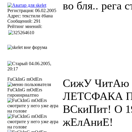
во бля.. рега 
Регистрация: 06.02.2005
Адрес: текстили ёбана
Сообщений: 291
Рейтинг мнений:
04.06.2005,
20:17
FuCkInG mOdErs
СижУ ЧитАю
ЛЕТСФАКА По
гироинриалтно
ВСкиПит! О 1
жЕлАниЕ!