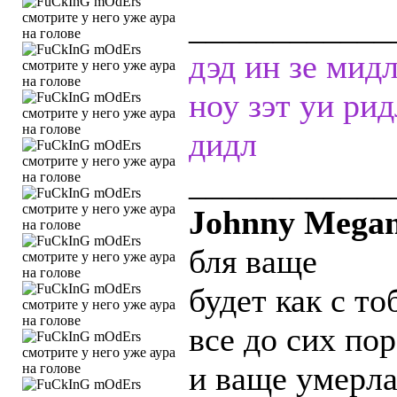
____________
дэд ин зе мид
ноу зэт уи ри
дидл
____________
Johnny Megam
бля ваще
будет как с то
все до сих по
и ваще умерла