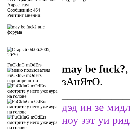
Адрес: там
Сообщений: 464
Рейтинг мнений:
04.06.2005,
20:39
FuCkInG mOdErs
may be fuck?
зАнЯтО.
гироинриалтно
____________
дэд ин зе мид
ноу зэт уи ри