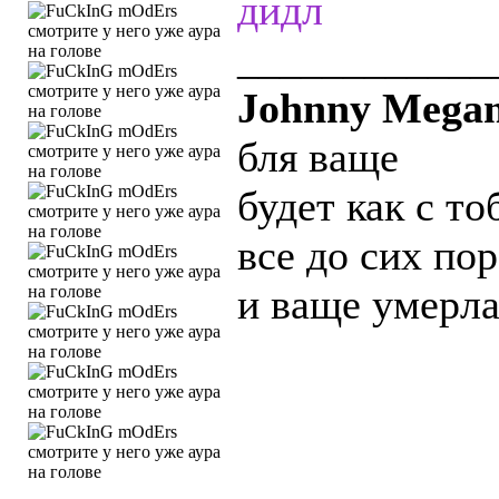
дидл
____________
Johnny Megam
бля ваще
будет как с то
все до сих по
и ваще умерла