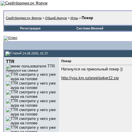
Покер
Скейтбординг.ру Форум
>
Общий форум
>
Игры
>
Регистрация
Система Мнений
14.08.2005, 01:37
TTR
Покер
Наткнулся на прикольный покер ))
Нажрался как свинья
http://yss.km.ru/progi/poker12.zip