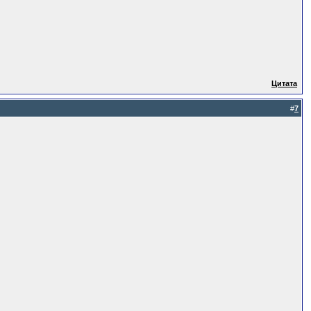
Цитата
#
7