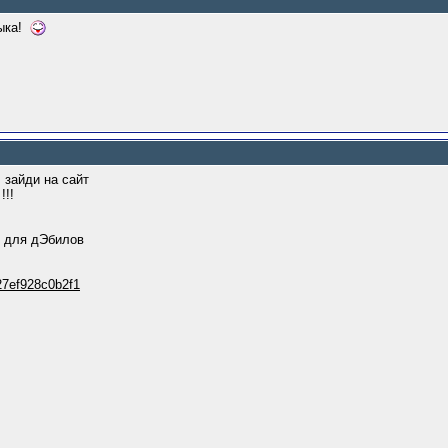
ыка!
, зайди на сайт
!!!
 для дЭбилов
b27ef928c0b2f1