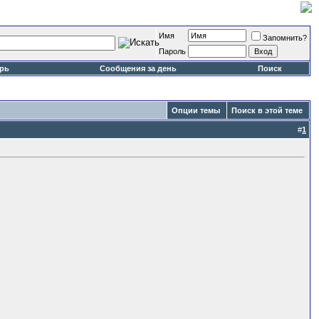
Имя
Запомнить?
Пароль
рь
Сообщения за день
Поиск
Опции темы
Поиск в этой теме
#
1