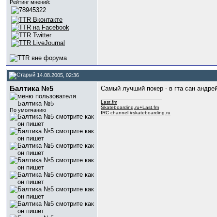
Рейтинг мнений:
14.08.2005, 02:36
Балтика №5
Самый лучший покер - в гта сан андрей
__________________
Last.fm
Skateboarding.ru+Last.fm
По умолчанию
IRC channel #skateboarding.ru