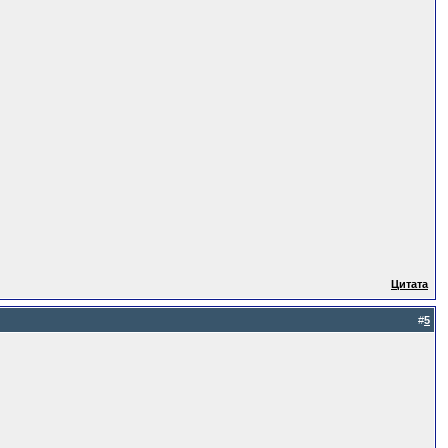
Цитата
#
5