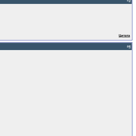
#
3
Цитата
#
4