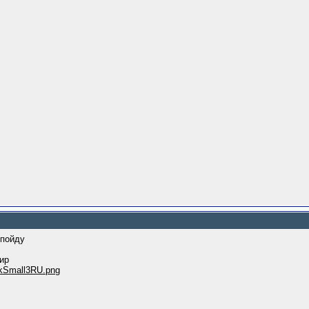
 пойду
ир
.rkSmall3RU.png