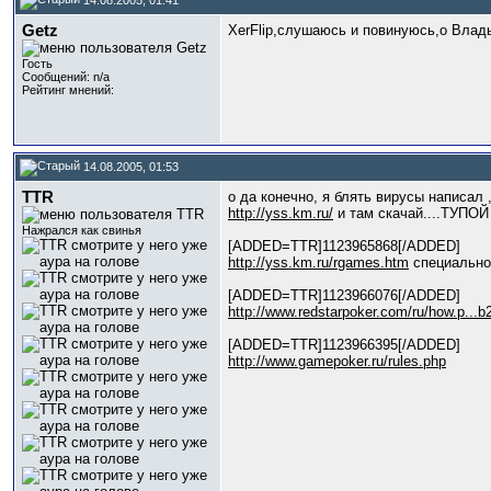
Getz
XerFlip,слушаюсь и повинуюсь,о Влад
Гость
Сообщений: n/a
Рейтинг мнений:
14.08.2005, 01:53
TTR
о да конечно, я блять вирусы написал 
http://yss.km.ru/
и там скачай....ТУПОЙ 
Нажрался как свинья
[ADDED=TTR]1123965868[/ADDED]
http://yss.km.ru/rgames.htm
специально
[ADDED=TTR]1123966076[/ADDED]
http://www.redstarpoker.com/ru/how.p...
[ADDED=TTR]1123966395[/ADDED]
http://www.gamepoker.ru/rules.php