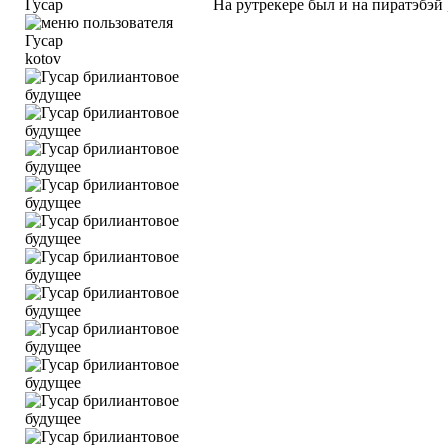
Гусар
На рутрекере был и на пиратэбэй 
kotov