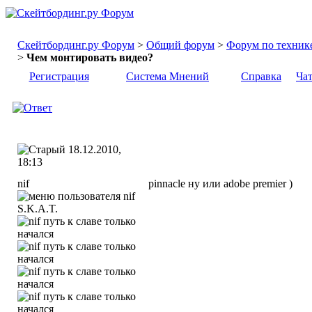
Скейтбординг.ру Форум
>
Общий форум
>
Форум по техник
>
Чем монтировать видео?
Регистрация
Система Мнений
Справка
Ча
18.12.2010,
18:13
nif
pinnacle ну или adobe premier )
S.K.A.T.