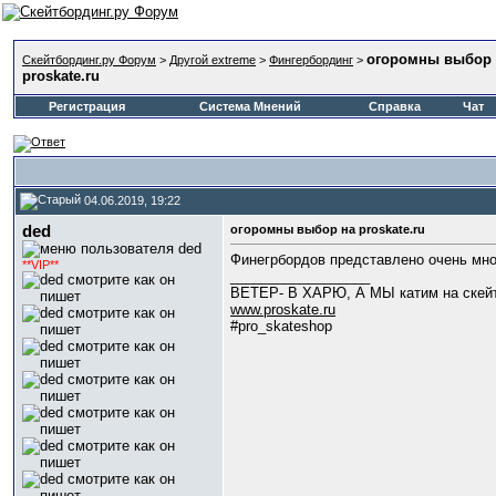
огоромны выбор 
Скейтбординг.ру Форум
>
Другой extreme
>
Фингербординг
>
proskate.ru
Регистрация
Система Мнений
Справка
Чат
04.06.2019, 19:22
ded
огоромны выбор на proskate.ru
Финегрбордов представлено очень мног
**VIP**
__________________
ВЕТЕР- В ХАРЮ, А МЫ катим на скейта
www.proskate.ru
#pro_skateshop