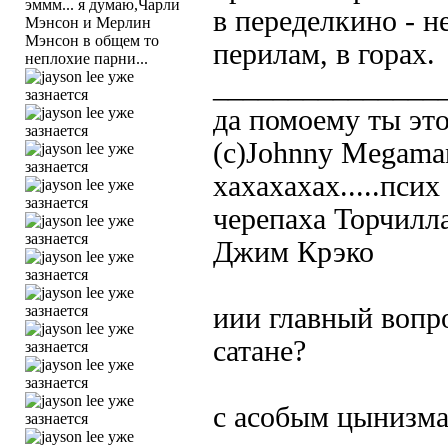
эммм... я думаю,Чарли
в переделкино - н
Мэнсон и Мерлин
Мэнсон в общем то
перилам, в горах.
неплохие парни...
_______________
да помоему ты это
(c)Johnny Megama
хахахахах.....пси
черепаха Торчилл
Джим Крэко
иии главный вопро
сатане?
с асобым цынизма