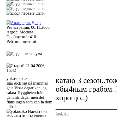
Регистрация: 06.11.2005
Адрес: Москва
Сообщений: 410
Рейтинг мнений:
21.04.2006,
16:42
yokosoko
катаю 3 сезон..то
Igår gick jag på mammas
обы4ным грабом..)
gata Vissa dagar kan jag
sakna Tryggheten från
хорощо..)
gammla dagar men det
finns ingen som kan få dom
_______________
tillbaka
last.fm