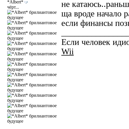
*Albert*
не катаюсь..рань
чёрт...
ща вроде начало р
если финансы по
_______________
Если человек идио
Wii