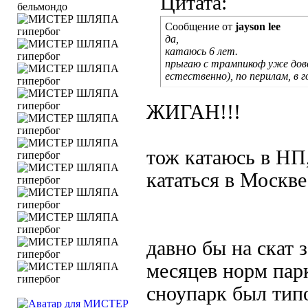
Цитата:
бельмондо
Сообщение от
jayson lee
да,
катаюсь 6 лет.
прыгаю с трампикоф уже довол
естественно), по перилам, в г
ЖИГАН!!!
тож катаюсь в НП
кататься в Москве
давно бы на скат 
месяцев норм парк
сноупарк был т