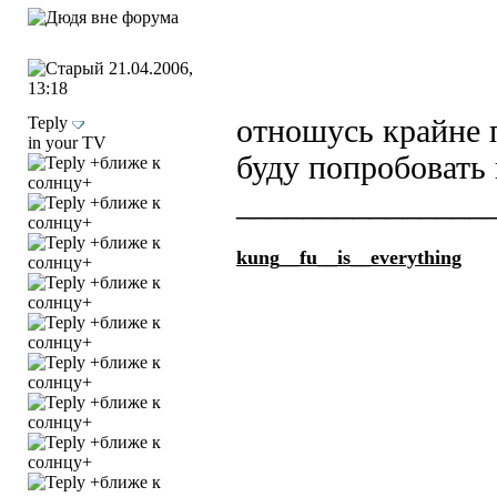
21.04.2006,
13:18
Teply
отношусь крайне 
in your TV
буду попробовать
_______________
kung_
_fu_
_is_
_everything