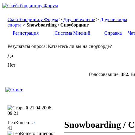
Скейтбординг.ру Форум
>
Другой extreme
>
Другие виды
спорта
>
Snowboarding / Сноубординг
Регистрация
Система Мнений
Справка
Ча
Результаты опроса
: Катаетесь ли вы на сноуборде?
Да
Нет
Голосовавшие:
382
. В
21.04.2006,
09:21
LeoRomero
Snowboarding / 
41