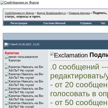
Подпись, 
Скейтбординг.ру Форум
>
Форум Skateboarding.ru
>
Правила форума
>
статус, опросы и проч.
Регистрация
Система Мнений
Справка
Чат
24.06.2007, 13:20
Капитан
Подпи
∞
.0 сообщений ---
редактировать/
- от 20 сообщени
голосовать в оп
- от 50 сообщени