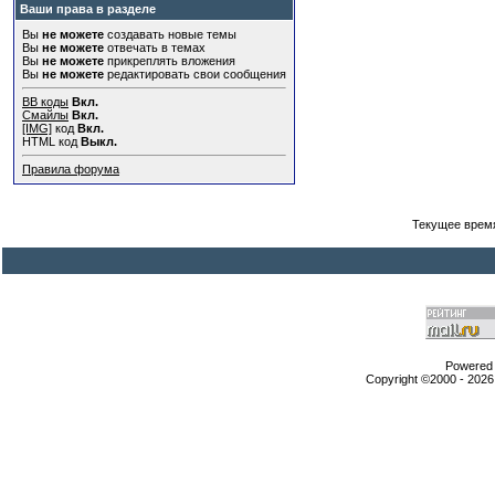
Ваши права в разделе
Вы
не можете
создавать новые темы
Вы
не можете
отвечать в темах
Вы
не можете
прикреплять вложения
Вы
не можете
редактировать свои сообщения
BB коды
Вкл.
Смайлы
Вкл.
[IMG]
код
Вкл.
HTML код
Выкл.
Правила форума
Текущее врем
Powered b
Copyright ©2000 - 2026,