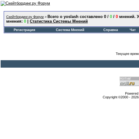
Всего о yoslash составлено 0 /
0
/
0
мнений. 
Скейтбординг.ру Форум
>
мнения:
0
|
Статистика Системы Мнений
Регистрация
Система Мнений
Справка
Чат
Текущее врем
Powered b
Copyright ©2000 - 2026,