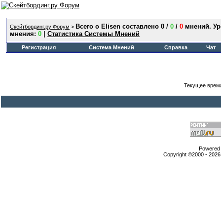
Всего о Elisen составлено 0 /
0
/
0
мнений. У
Скейтбординг.ру Форум
>
мнения:
0
|
Статистика Системы Мнений
Регистрация
Система Мнений
Справка
Чат
Текущее врем
Powered b
Copyright ©2000 - 2026,