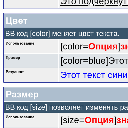
Это подчёркнут
Цвет
BB код [color] меняет цвет текста.
Использование
[color=
Опция
]
з
Пример
[color=blue]Этот
Результат
Этот текст син
Размер
BB код [size] позволяет изменять 
Использование
[size=
Опция
]
зн