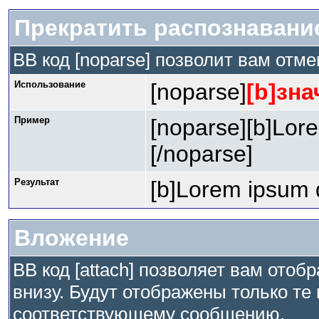
Прекратить распознавани
BB код [noparse] позволит вам отм
Использование
[noparse]
[b]зна
Пример
[noparse][b]Lore
[/noparse]
Результат
[b]Lorem ipsum d
Вложение
BB код [attach] позволяет вам ото
внизу. Будут отображены только те
соответствующему сообщению.