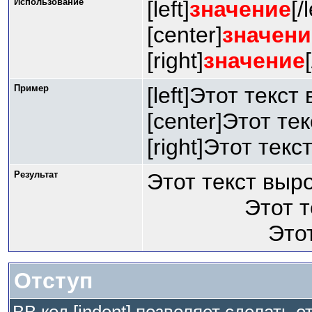
Использование
[left]
значение
[/l
[center]
значени
[right]
значение
Пример
[left]Этот текст
[center]Этот те
[right]Этот тек
Результат
Этот текст выр
Этот 
Это
Отступ