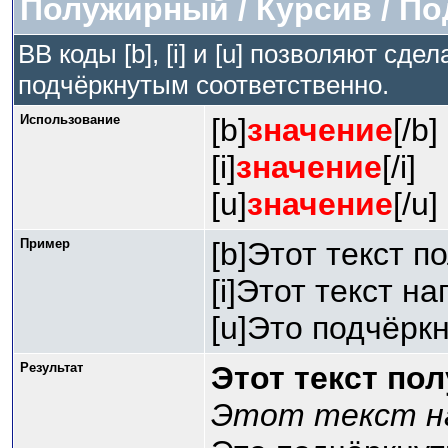
Полужирный / Курсив / П
BB коды [b], [i] и [u] позволяют сд
подчёркнутым соответственно.
Использование
[b]
значение
[/b]
[i]
значение
[/i]
[u]
значение
[/u]
Пример
[b]Этот текст п
[i]Этот текст на
[u]Это подчёркн
Результат
Этот текст по
Этот текст на