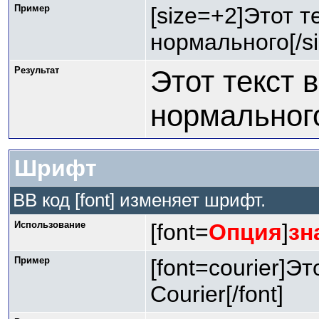
Пример
[size=+2]Этот т
нормального[/si
Результат
Этот текст 
нормальног
Шрифт
BB код [font] изменяет шрифт.
Использование
[font=
Опция
]
зн
Пример
[font=courier]Э
Courier[/font]