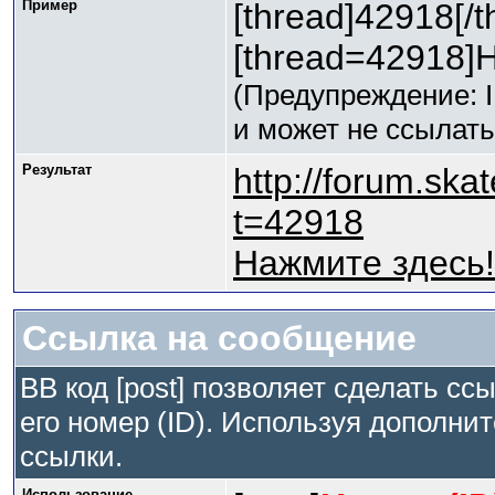
Пример
[thread]42918[/t
[thread=42918]Н
(Предупреждение: 
и может не ссылат
Результат
http://forum.sk
t=42918
Нажмите здесь!
Ссылка на сообщение
BB код [post] позволяет сделать сс
его номер (ID). Используя дополни
ссылки.
Использование