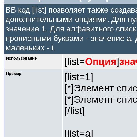
BB код [list] позволяет также созда
дополнительными опциями. Для ну
значение 1. Для алфавитного списк
прописными буквами - значение а. 
маленьких - i.
Использование
[list=
Опция
]
зна
Пример
[list=1]
[*]Элемент спис
[*]Элемент спис
[/list]
[list=a]