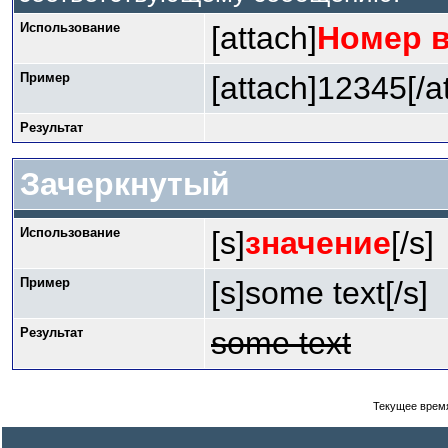
Использование
[attach]
Номер 
Пример
[attach]12345[/a
Результат
Зачеркнутый
Использование
[s]
значение
[/s]
Пример
[s]some text[/s]
Результат
some text
Текущее врем