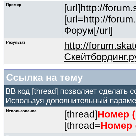
Пример
[url]http://forum
[url=http://foru
Форум[/url]
Результат
http://forum.ska
Скейтбординг.р
Ссылка на тему
BB код [thread] позволяет сделать с
Используя дополнительный парамет
Использование
[thread]
Номер (
[thread=
Номер 