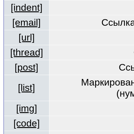
[indent]
[email]
Ссылка
[url]
[thread]
[post]
Сс
Маркирован
[list]
(ну
[img]
[code]