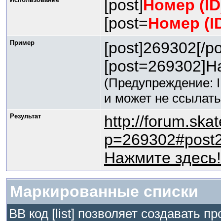
[post]
Номер (I
[post=
Номер (I
Пример
[post]269302[/po
[post=269302]На
(Предупреждение: 
и может не ссылат
Результат
http://forum.sk
p=269302#post
Нажмите здесь!
Маркированные списки
BB код [list] позволяет создавать 