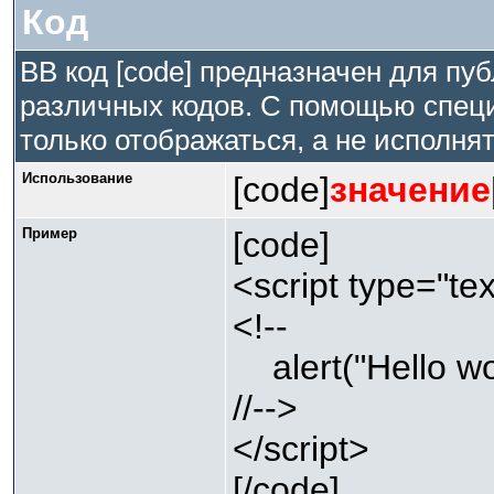
Код
BB код [code] предназначен для п
различных кодов. С помощью спец
только отображаться, а не исполнят
Использование
[code]
значение
Пример
[code]
<script type="tex
<!--
alert("Hello wor
//-->
</script>
[/code]