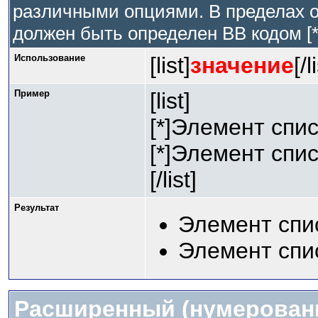
различными опциями. В пределах о
должен быть определен BB кодом [*
Использование
[list]
значение
[/l
Пример
[list]
[*]Элемент спис
[*]Элемент спис
[/list]
Результат
Элемент спи
Элемент спи
Расширенный (нумерован