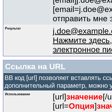
[email]j.doe@ex
[email=j.doe@e
отправить мне 
Результат
j.doe@example
Нажмите здесь,
электронное п
Ссылка на URL
BB код [url] позволяет вставлять 
дополнительный параметр, можно у
Использование
[url]
значение
[/u
[url=
Опция
]
зна