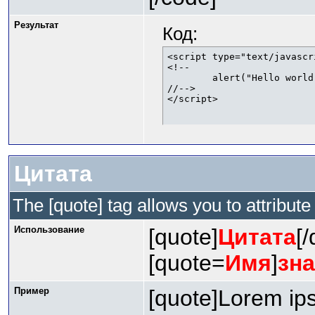
Результат
Код:
<script type="text/javascri
<!--

	alert("Hello world!");

//-->

</script>
Цитата
The [quote] tag allows you to attribut
Использование
[quote]
Цитата
[/
[quote=
Имя
]
зн
Пример
[quote]Lorem ips