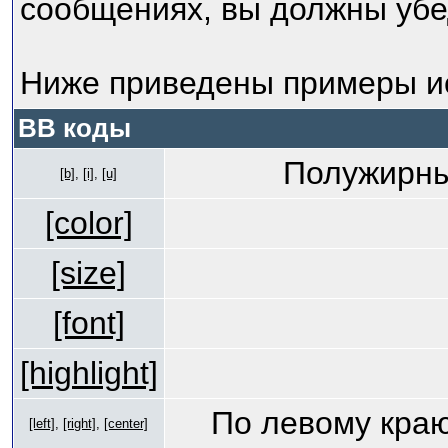
сообщениях, вы должны убе
Ниже приведены примеры ис
BB коды
Полужирны
[b]
,
[i]
,
[u]
[color]
[size]
[font]
[highlight]
По левому краю
[left]
,
[right]
,
[center]