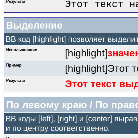
Результат
Этот текст н
Выделение
BB код [highlight] позволяет выдели
Использование
[highlight]
значе
Пример
[highlight]Этот 
Результат
Этот текст вы
По левому краю / По прав
BB коды [left], [right] и [center] в
и по центру соответственно.