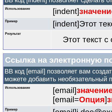
BB код [indent] позволяет сделать о
Использование
[indent]
значени
Пример
[indent]Этот тек
Результат
Этот текст с
Ссылка на электронную п
BB код [email] позволяет вам созда
можете добавить необязательный п
Использование
[email]
значени
[email=
Опция
]
з
Пример