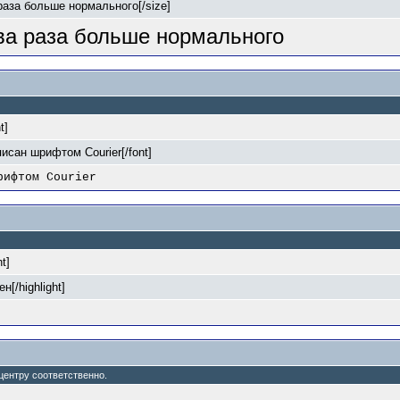
 раза больше нормального[/size]
два раза больше нормального
t]
писан шрифтом Courier[/font]
рифтом Courier
ht]
н[/highlight]
о центру соответственно.