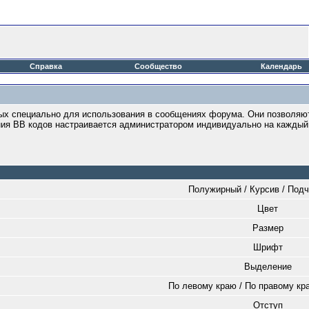
Справка
Сообщество
Календарь
нных специально для использования в сообщениях форума. Они позволяю
ния BB кодов настраивается администратором индивидуально на каждый
Полужирный / Курсив / Под
Цвет
Размер
Шрифт
Выделение
По левому краю / По правому кра
Отступ