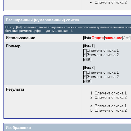
Элемент списка 2
Расширенный (нумерованный) список
BB код [list] позволяет также создавать списки с некоторыми дополнительными оп
больших римских цифр - I, для маленьких - i.
Использование
[list=
Опция
]
значение
[/list]
Пример
[list=1]
[*]Элемент списка 1
[*]Элемент списка 2
[/list]
[list=a]
[*]Элемент списка 1
[*]Элемент списка 2
[/list]
Результат
Элемент списка 1
Элемент списка 2
Элемент списка 1
Элемент списка 2
Изображения