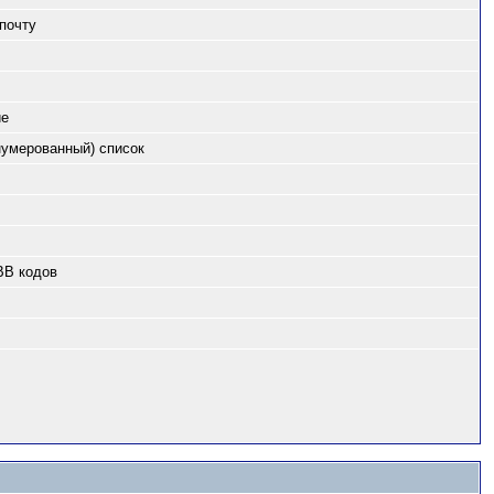
почту
ие
нумерованный) список
BB кодов