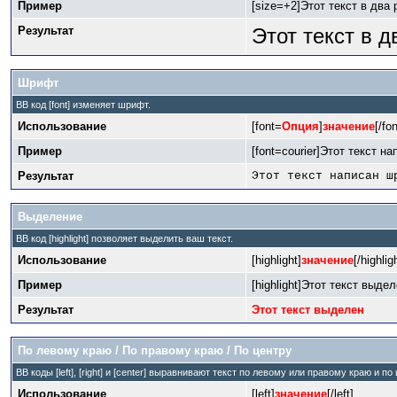
Пример
[size=+2]Этот текст в два
Результат
Этот текст в 
Шрифт
BB код [font] изменяет шрифт.
Использование
[font=
Опция
]
значение
[/fon
Пример
[font=courier]Этот текст на
Результат
Этот текст написан ш
Выделение
BB код [highlight] позволяет выделить ваш текст.
Использование
[highlight]
значение
[/highlig
Пример
[highlight]Этот текст выделе
Результат
Этот текст выделен
По левому краю / По правому краю / По центру
BB коды [left], [right] и [center] выравнивают текст по левому или правому краю и п
Использование
[left]
значение
[/left]