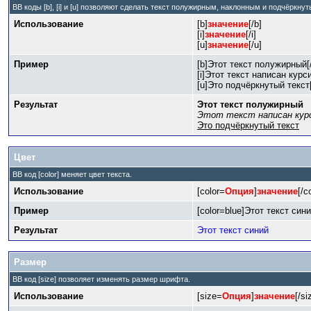
BB коды [b], [i] и [u] позволяют сделать текст полужирным, наклонным и подчёркну
Использование
[b]
значение
[/b]
[i]
значение
[/i]
[u]
значение
[/u]
Пример
[b]Этот текст полужирный[
[i]Этот текст написан курси
[u]Это подчёркнутый текст[
Результат
Этот текст полужирный
Этот текст написан кур
Это подчёркнутый текст
Цвет
BB код [color] меняет цвет текста.
Использование
[color=
Опция
]
значение
[/c
Пример
[color=blue]Этот текст сини
Результат
Этот текст синий
Размер
BB код [size] позволяет изменять размер шрифта.
Использование
[size=
Опция
]
значение
[/si