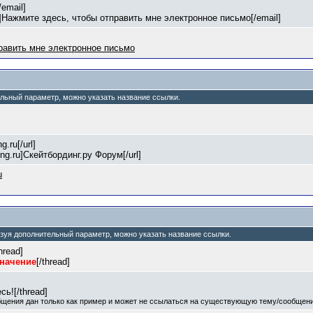
email]
]Нажмите здесь, чтобы отправить мне электронное письмо[/email]
равить мне электронное письмо
ельный параметр, можно указать название ссылки.
g.ru[/url]
ding.ru]Скейтбординг.ру Форум[/url]
u
льзуя дополнительный параметр, можно указать название ссылки.
thread]
значение
[/thread]
ь![/thread]
бщения дан только как пример и может не ссылаться на существующую тему/сообщени