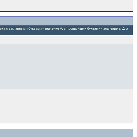
ска с заглавными буквами - значение A, с прописными буквами - значение а. Для