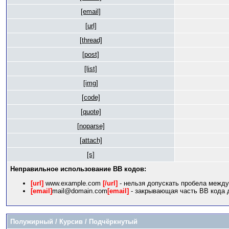
[email]
[url]
[thread]
[post]
[list]
[img]
[code]
[quote]
[noparse]
[attach]
[s]
Неправильное использование BB кодов:
[url]
www.example.com
[/url]
- нельзя допускать пробела между
[email]
mail@domain.com
[email]
- закрывающая часть BB кода д
Полужирный / Курсив / Подчёркнутый