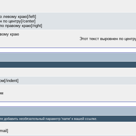
о левому краю[/left]
н по центру[/center]
по правому краю[/right]
евому краю
Этот текст выровнен по центр
ом[/indent]
ом
ете добавить необязательный параметр 'name' к вашей ссылке.
email]