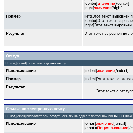
[center]
значение
[/center]
[right]
значение
[/right]
Пример
[left]Этот текст выровнен п
[center]Этот текст выровне
[right]Этот текст выровнен 
Результат
Этот текст выровнен по л
Отступ
BB код [indent] позволяет сделать отступ.
Использование
[indent]
значение
[/indent]
Пример
[indent]Этот текст с отступ
Результат
Этот текст с отступ
Ссылка на электронную почту
BB код [email] позволяет вам создать ссылку на адрес электронной почты. Вы мож
Использование
[email]
значение
[/email]
[email=
Опция
]
значение
[/