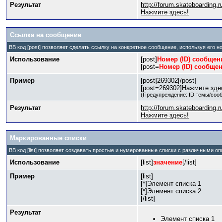
Результат
http://forum.skateboarding
Нажмите здесь!
Ссылка на сообщение
BB код [post] позволяет сделать ссылку на конкретное сообщение, используя его 
Использование
[post]
Номер (ID) сообщен
[post=
Номер (ID) сообще
Пример
[post]269302[/post]
[post=269302]Нажмите здес
(Предупреждение: ID темы/соо
Результат
http://forum.skateboarding
Нажмите здесь!
Маркированные списки
BB код [list] позволяет создавать простые и нумерованные списки с различными о
Использование
[list]
значение
[/list]
Пример
[list]
[*]Элемент списка 1
[*]Элемент списка 2
[/list]
Результат
Элемент списка 1