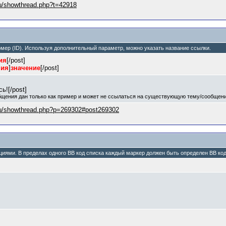
.ru/showthread.php?t=42918
номер (ID). Используя дополнительный параметр, можно указать название ссылки.
ия
[/post]
ния
]
значение
[/post]
ь![/post]
бщения дан только как пример и может не ссылаться на существующую тему/сообщени
.ru/showthread.php?p=269302#post269302
пциями. В пределах одного BB код списка каждый маркер должен быть определен BB кодо