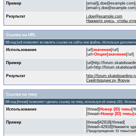
Пример
[email]j.doe@example.com[/
[email=j.doe@example.com
Результат
j.doe@example.com
Нажмите здесь, чтобы отп
Ссылка на URL
BB код [url] позволяет вставлять ссылки на сайты или файлы. Используя дополнит
Использование
[url]
значение
[/url]
[url=
Опция
]
значение
[/url]
Пример
[url]http://forum.skateboardin
[url=http://forum.skateboar
Результат
http://forum.skateboarding.r
Скейтбординг.ру Форум
Ссылка на тему
BB код [thread] позволяет сделать ссылку на тему, используя её номер (ID). Испо
Использование
[thread]
Номер (ID) темы
[/
[thread=
Номер (ID) темы
]
Пример
[thread]42918[/thread]
[thread=42918]Нажмите здес
(Предупреждение: ID темы/соо