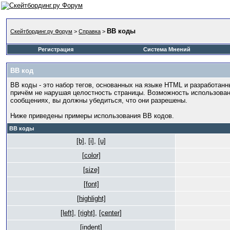
BB коды
Скейтбординг.ру Форум
>
Справка
>
Регистрация
Система Мнений
BB код
BB коды - это набор тегов, основанных на языке HTML и разработа
причём не нарушая целостность страницы. Возможность использова
сообщениях, вы должны убедиться, что они разрешены.
Ниже приведены примеры использования BB кодов.
BB коды
[b]
,
[i]
,
[u]
[color]
[size]
[font]
[highlight]
[left]
,
[right]
,
[center]
[indent]