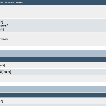
тым соответственно.
/b]
вом[/i]
/u]
сивом
olor]
й[/color]
ze]