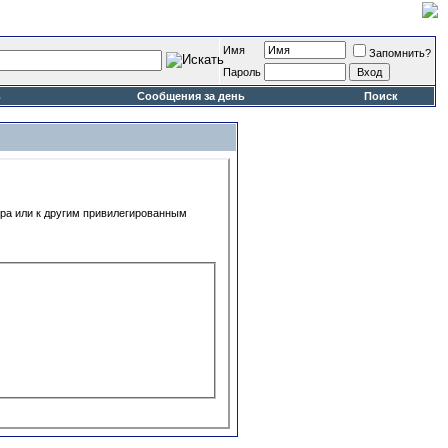
Имя
Запомнить?
Пароль
ь
Сообщения за день
Поиск
ора или к другим привилегированным