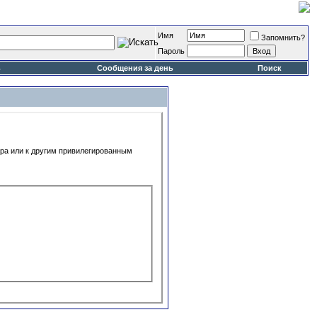
Имя
Запомнить?
Пароль
ь
Сообщения за день
Поиск
ора или к другим привилегированным