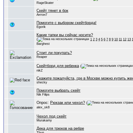
RageSkater
Скейт тянет в бок
Антон7
Помогите с выбором скейтборда!
Egorik
Какие тапки вы сейчас носите?
(
1
2
3
4
5
6
7
8
9
10
11
12
13
Barghest
Стоит ли покупать?
Reaper
Скейтборд для ребенка
(
nikZ
Скажите пожалуйста, где в Москве можно купить же
shecky
Помогите выбрать скейт
Nik Filips
Опрос:
Рюкзак или чехол?
(
alex_sk8
Чехол под скейт
Murakamy
Дека для трюков на ребре
Thug_