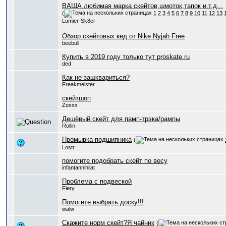
ВАША любимая марка скейтов,шмоток,тапок и.т.д...
(
1
2
3
4
5
6
7
8
9
10
11
12
13
Lumier-Sk8er
Обзор скейтовых кед от Nike Nyjah Free
beebull
Купить в 2019 году только тут proskate.ru
ded
Как не зашквариться?
Freakmeister
скейтшоп
Zoxxx
Дешёвый скейт для памп-трэка/рампы
Rollin
Промывка подшипника
(
Lostr
помогите подобрать скейт по весу
infantannihilat
Проблема с подвеской
Fiery
Помогите выбрать доску!!!
walw
Скажите норм скейт?Я чайник
(