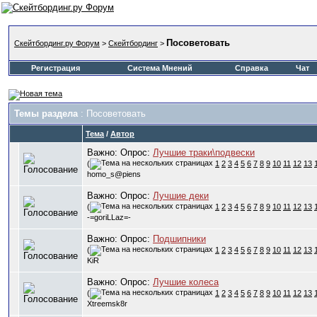
Посоветовать
Скейтбординг.ру Форум
>
Скейтбординг
>
Регистрация
Система Мнений
Справка
Чат
Темы раздела
: Посоветовать
Тема
/
Автор
Важно: Опрос:
Лучшие траки\подвески
(
1
2
3
4
5
6
7
8
9
10
11
12
13
homo_s@piens
Важно: Опрос:
Лучшие деки
(
1
2
3
4
5
6
7
8
9
10
11
12
13
-=goriLLaz=-
Важно: Опрос:
Подшипники
(
1
2
3
4
5
6
7
8
9
10
11
12
13
KiR
Важно: Опрос:
Лучшие колеса
(
1
2
3
4
5
6
7
8
9
10
11
12
13
Xtreemsk8r