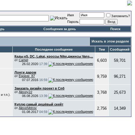
Имя
Запомнить?
Пароль
арь
Сообщения за день
Поиск
Искать в этом разделе
Последнее сообщение
Тем
Сообщений
Кеды eS, DC, Lakai, кроссы Nike,джинсы Vans,...
от
Camel
6,603
59,701
26.02.2020
17:39
Лонги даром
от
Egoiste_87
9,759
96,271
07.07.2016
16:59
Заказать дизайн проект в Спб
от
Alexey22
3,768
25,673
 т.п.).
06.08.2026
13:39
Куплю самый дешёвый скейт
от
AlexeiVetrov
2,756
14,349
01.08.2017
04:59