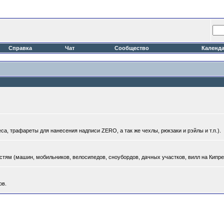
Справка
Чат
Сообщество
Календ
а, трафареты для нанесения надписи ZERO, а так же чехлы, рюкзаки и рэйлы и т.п.).
тям (машин, мобильников, велосипедов, сноубордов, дачных участков, вилл на Кипре и
ов.