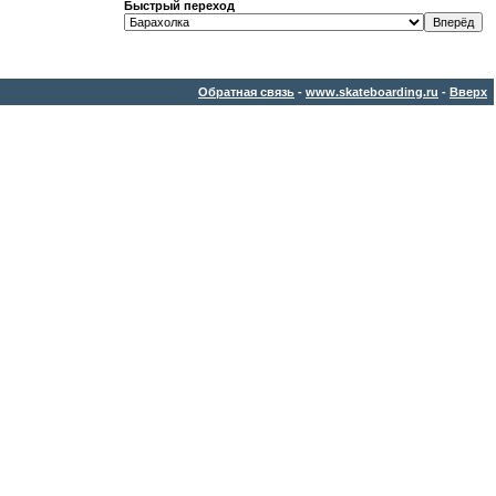
Быстрый переход
Обратная связь
-
www.skateboarding.ru
-
Вверх