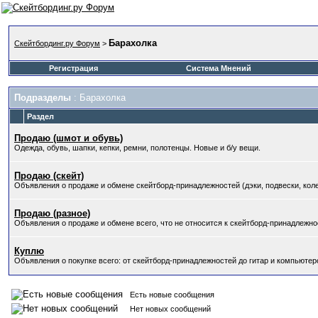
Барахолка
Скейтбординг.ру Форум
>
Регистрация
Система Мнений
Подразделы
: Барахолка
Раздел
Продаю (шмот и обувь)
Одежда, обувь, шапки, кепки, ремни, полотенцы. Новые и б/у вещи.
Продаю (скейт)
Объявления о продаже и обмене скейтборд-принадлежностей (дэки, подвески, колес
Продаю (разное)
Объявления о продаже и обмене всего, что не относится к скейтборд-принадлежнос
Куплю
Объявления о покупке всего: от скейтборд-принадлежностей до гитар и компьютер
Есть новые сообщения
Нет новых сообщений