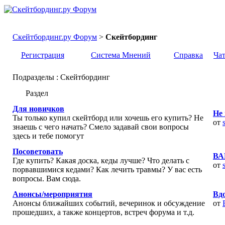
Скейтбординг.ру Форум
>
Скейтбординг
Регистрация
Система Мнений
Справка
Ча
Подразделы
: Скейтбординг
Раздел
Для новичков
Не 
Ты только купил скейтборд или хочешь его купить? Не
от
знаешь с чего начать? Смело задавай свои вопросы
здесь и тебе помогут
Посоветовать
ВА
Где купить? Какая доска, кеды лучше? Что делать с
от
порвавшимися кедами? Как лечить травмы? У вас есть
вопросы. Вам сюда.
Анонсы/мероприятия
Вдо
Анонсы ближайших событий, вечеринок и обсуждение
от
прошедших, а также концертов, встреч форума и т.д.